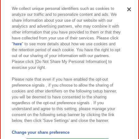
We collect unique personal identifiers such as cookies to
analyze our traffic and to personalize content and ads. We
イベント・キャンペーン
share information about your use of our website with our
analytics and advertising partners, who may combine it with
other information that you have provided to them or that they
have collected from your use of their services. Please click
"
here
" to see more details about how we use cookies and
関連会社
サステナビリティ
サイトポリシー
the retention period of each cookie. You have the right to opt
out of our sharing of your information with our partners.
プライバシーポリシー
ウェブアクセシビリティ方針と検証結果
Please click [Do Not Share My Personal Information] to
exercise your right.
お取引先さまとともに
食品のご提供について
カスタマーハラスメント対応方針
よくあるご質問・お問い合わせ
Please note that even if you have enabled the opt-out
preference signals , if you choose to allow the sharing of
cookies and other identifiers on the following setup banner,
you will be deemed to have consented to the sharing
regardless of the opt-out preference signals . If you
understand and agree to this setting, please manage your
consent on the following setup banner by clicking the link
below, then click 'Save Settings' and close the banner.
©Bandai Namco Amusement Inc.
©Bandai Namco Amusement Lab Inc.
Change your share preference
©Bandai Namco Experience Inc.