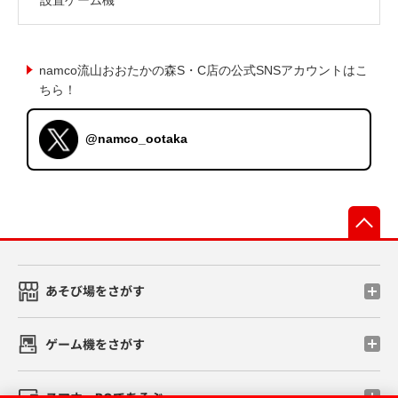
namco流山おおたかの森S・C店の公式SNSアカウントはこ
ちら！
@namco_ootaka
先
あそび場をさがす
ゲーム機をさがす
スマホ・PCであそぶ