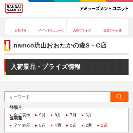
店舗情報
イベント&ニュース
入荷プライズ
設置ゲーム機
namco流山おおたかの森S・C店
入荷景品・プライズ情報
登場月
全て表示
9月
8月
7月
6月
登場週
全て表示
5週
4週
3週
2週
1週