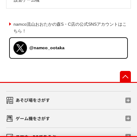
namco流山おおたかの森S・C店の公式SNSアカウントはこ
ちら！
@namco_ootaka
先
あそび場をさがす
ゲーム機をさがす
スマホ・PCであそぶ