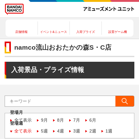
店舗情報
イベント&ニュース
入荷プライズ
設置ゲーム機
namco流山おおたかの森S・C店
入荷景品・プライズ情報
登場月
全て表示
9月
8月
7月
6月
登場週
全て表示
5週
4週
3週
2週
1週