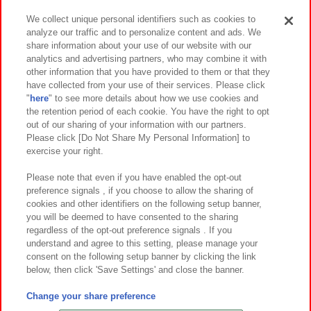
We collect unique personal identifiers such as cookies to
analyze our traffic and to personalize content and ads. We
イベント・キャンペーン
share information about your use of our website with our
analytics and advertising partners, who may combine it with
other information that you have provided to them or that they
have collected from your use of their services. Please click
"
here
" to see more details about how we use cookies and
関連会社
サステナビリティ
サイトポリシー
the retention period of each cookie. You have the right to opt
out of our sharing of your information with our partners.
プライバシーポリシー
ウェブアクセシビリティ方針と検証結果
Please click [Do Not Share My Personal Information] to
exercise your right.
お取引先さまとともに
食品のご提供について
カスタマーハラスメント対応方針
よくあるご質問・お問い合わせ
Please note that even if you have enabled the opt-out
preference signals , if you choose to allow the sharing of
cookies and other identifiers on the following setup banner,
you will be deemed to have consented to the sharing
regardless of the opt-out preference signals . If you
understand and agree to this setting, please manage your
consent on the following setup banner by clicking the link
below, then click 'Save Settings' and close the banner.
©Bandai Namco Amusement Inc.
©Bandai Namco Amusement Lab Inc.
Change your share preference
©Bandai Namco Experience Inc.