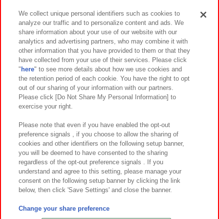
We collect unique personal identifiers such as cookies to
analyze our traffic and to personalize content and ads. We
イベント・キャンペーン
share information about your use of our website with our
analytics and advertising partners, who may combine it with
other information that you have provided to them or that they
have collected from your use of their services. Please click
"
here
" to see more details about how we use cookies and
関連会社
サステナビリティ
サイトポリシー
the retention period of each cookie. You have the right to opt
out of our sharing of your information with our partners.
プライバシーポリシー
ウェブアクセシビリティ方針と検証結果
Please click [Do Not Share My Personal Information] to
exercise your right.
お取引先さまとともに
食品のご提供について
カスタマーハラスメント対応方針
よくあるご質問・お問い合わせ
Please note that even if you have enabled the opt-out
preference signals , if you choose to allow the sharing of
cookies and other identifiers on the following setup banner,
you will be deemed to have consented to the sharing
regardless of the opt-out preference signals . If you
understand and agree to this setting, please manage your
consent on the following setup banner by clicking the link
below, then click 'Save Settings' and close the banner.
©Bandai Namco Amusement Inc.
©Bandai Namco Amusement Lab Inc.
Change your share preference
©Bandai Namco Experience Inc.