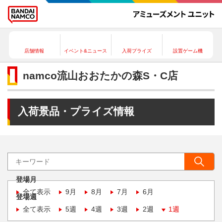
店舗情報
イベント&ニュース
入荷プライズ
設置ゲーム機
namco流山おおたかの森S・C店
入荷景品・プライズ情報
登場月
全て表示
9月
8月
7月
6月
登場週
全て表示
5週
4週
3週
2週
1週