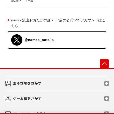
namco流山おおたかの森S・C店の公式SNSアカウントはこ
ちら！
@namco_ootaka
先
あそび場をさがす
ゲーム機をさがす
スマホ・PCであそぶ