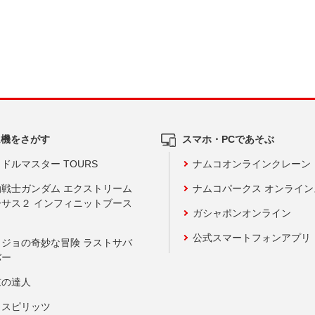
ム機をさがす
スマホ・PCであそぶ
ドルマスター TOURS
ナムコオンラインクレーン
動戦士ガンダム エクストリーム
ナムコパークス オンライ
ーサス２ インフィニットブース
ガシャポンオンライン
公式スマートフォンアプリ
ョジョの奇妙な冒険 ラストサバ
バー
鼓の達人
りスピリッツ