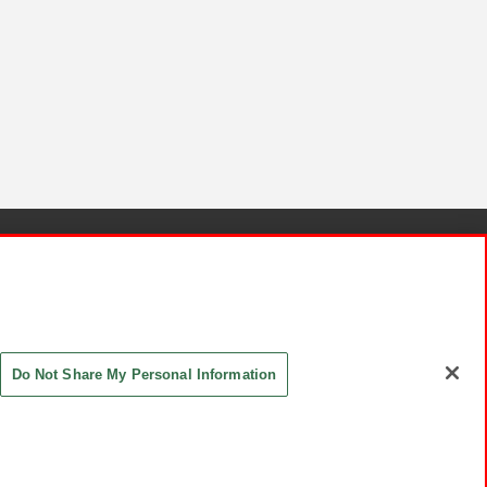
針と検証結果
お取引先さまとともに
お問い合わせ
Do Not Share My Personal Information
ASHIKI Co., Ltd. All Rights Reserved.