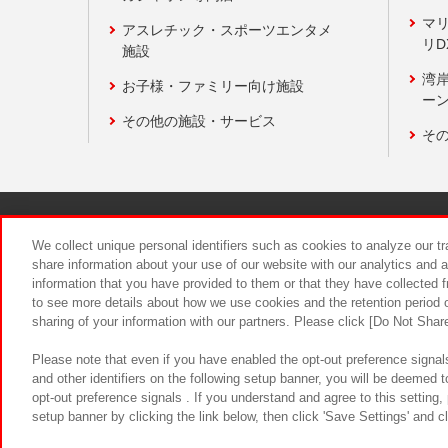
マ
アスレチック・スポーツエンタメ
リD
施設
湾
お子様・ファミリー向け施設
ーン
その他の施設・サービス
そ
関連会社
サステナビリティ
We collect unique personal identifiers such as cookies to analyze our t
share information about your use of our website with our analytics and 
information that you have provided to them or that they have collected f
食品のご提
to see more details about how we use cookies and the retention period o
sharing of your information with our partners. Please click [Do Not Shar
Please note that even if you have enabled the opt-out preference signals
and other identifiers on the following setup banner, you will be deemed 
opt-out preference signals . If you understand and agree to this setting
setup banner by clicking the link below, then click 'Save Settings' and c
©Bandai Namco Amusement Inc.
©Ba