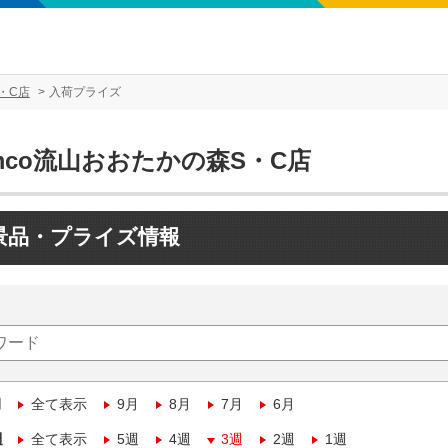
・C店
入荷プライズ
mco流山おおたかの森S・C店
景品・プライズ情報
月
全て表示
9月
8月
7月
6月
週
全て表示
5週
4週
3週
2週
1週