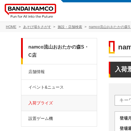
HOME
あそび場をさがす
施設・店舗検索
namco流山おおたかの森S
na
namco流山おおたかの森S・
C店
入荷
店舗情報
イベント&ニュース
入荷プライズ
登場
設置ゲーム機
登場