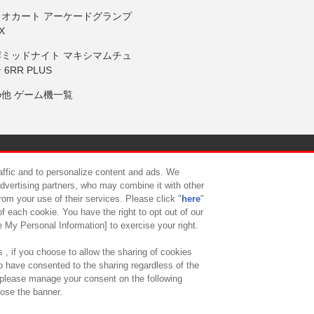
リオカート アーケードグランプ
X
岸ミッドナイト マキシマムチュ
 6RR PLUS
の他 ゲーム機一覧
サイトポリシー
プライバシーポリシー
ウェブアクセシビリティ方
raffic and to personalize content and ads. We
advertising partners, who may combine it with other
rom your use of their services. Please click "
here
"
供について
カスタマーハラスメント対応方針
よくあるご質問・
f each cookie. You have the right to opt out of our
e My Personal Information] to exercise your right.
 , if you choose to allow the sharing of cookies
to have consented to the sharing regardless of the
, please manage your consent on the following
lose the banner.
ndai Namco Amusement Lab Inc.
©Bandai Namco Experience Inc.
©HANAY