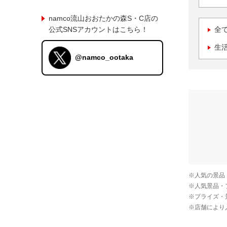
namco流山おおたかの森S・C店の
公式SNSアカウントはこちら！
全
生
@namco_ootaka