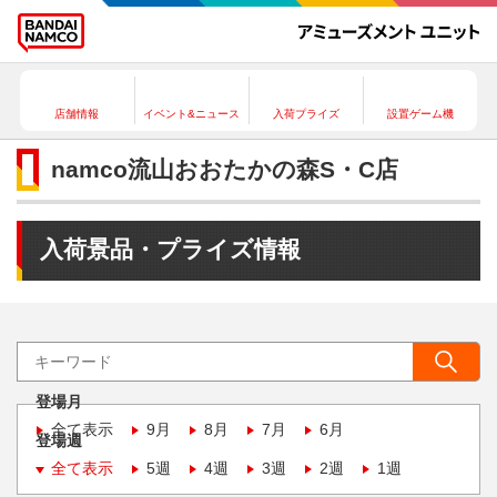
店舗情報
イベント&ニュース
入荷プライズ
設置ゲーム機
namco流山おおたかの森S・C店
入荷景品・プライズ情報
登場月
全て表示
9月
8月
7月
6月
登場週
全て表示
5週
4週
3週
2週
1週