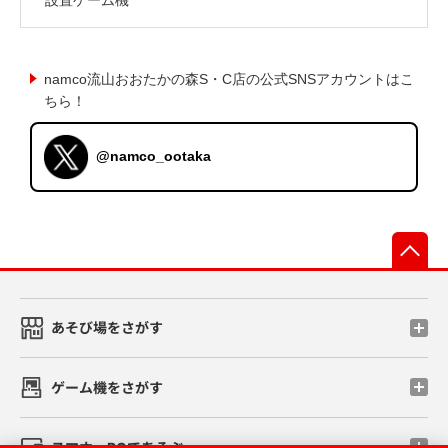
namco流山おおたかの森S・C店の公式SNSアカウントはこ
ちら！
@namco_ootaka
先
あそび場をさがす
ゲーム機をさがす
スマホ・PCであそぶ