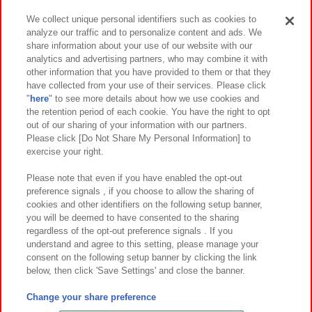
We collect unique personal identifiers such as cookies to
analyze our traffic and to personalize content and ads. We
イベント・キャンペーン
share information about your use of our website with our
analytics and advertising partners, who may combine it with
other information that you have provided to them or that they
have collected from your use of their services. Please click
"
here
" to see more details about how we use cookies and
関連会社
サステナビリティ
サイトポリシー
the retention period of each cookie. You have the right to opt
out of our sharing of your information with our partners.
プライバシーポリシー
ウェブアクセシビリティ方針と検証結果
Please click [Do Not Share My Personal Information] to
exercise your right.
お取引先さまとともに
食品のご提供について
カスタマーハラスメント対応方針
よくあるご質問・お問い合わせ
Please note that even if you have enabled the opt-out
preference signals , if you choose to allow the sharing of
cookies and other identifiers on the following setup banner,
you will be deemed to have consented to the sharing
regardless of the opt-out preference signals . If you
understand and agree to this setting, please manage your
consent on the following setup banner by clicking the link
below, then click 'Save Settings' and close the banner.
©Bandai Namco Amusement Inc.
©Bandai Namco Amusement Lab Inc.
Change your share preference
©Bandai Namco Experience Inc.