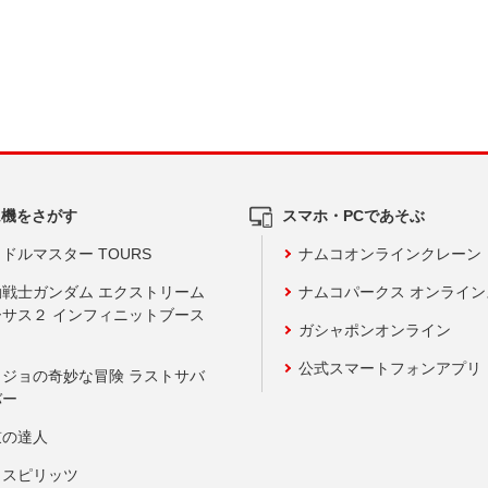
ム機をさがす
スマホ・PCであそぶ
ドルマスター TOURS
ナムコオンラインクレーン
動戦士ガンダム エクストリーム
ナムコパークス オンライ
ーサス２ インフィニットブース
ガシャポンオンライン
公式スマートフォンアプリ
ョジョの奇妙な冒険 ラストサバ
バー
鼓の達人
りスピリッツ