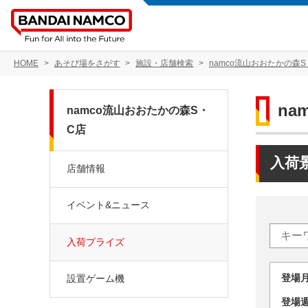
HOME
あそび場をさがす
施設・店舗検索
namco流山おおたかの森S
na
namco流山おおたかの森S・
C店
入荷
店舗情報
イベント&ニュース
入荷プライズ
登場
設置ゲーム機
登場