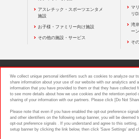
マ
アスレチック・スポーツエンタメ
リD
施設
湾
お子様・ファミリー向け施設
ーン
その他の施設・サービス
そ
関連会社
サステナビリティ
We collect unique personal identifiers such as cookies to analyze our t
share information about your use of our website with our analytics and 
information that you have provided to them or that they have collected f
食品のご提
to see more details about how we use cookies and the retention period o
sharing of your information with our partners. Please click [Do Not Shar
Please note that even if you have enabled the opt-out preference signals
and other identifiers on the following setup banner, you will be deemed 
opt-out preference signals . If you understand and agree to this setting
setup banner by clicking the link below, then click 'Save Settings' and c
©Bandai Namco Amusement Inc.
©Ba