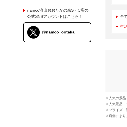
namco流山おおたかの森S・C店の
公式SNSアカウントはこちら！
全
生
@namco_ootaka