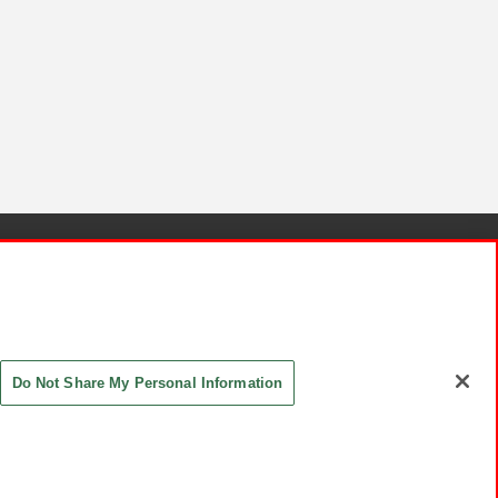
針と検証結果
お取引先さまとともに
お問い合わせ
Do Not Share My Personal Information
ASHIKI Co., Ltd. All Rights Reserved.