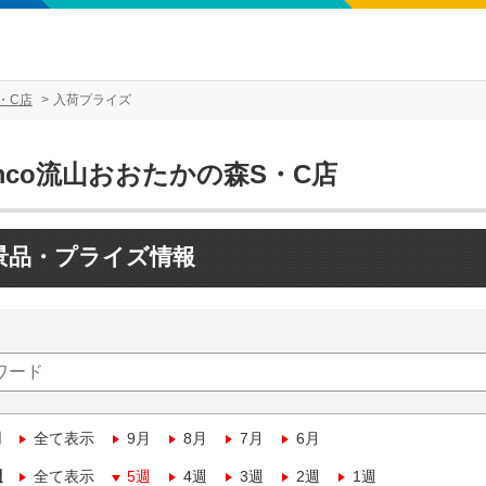
・C店
入荷プライズ
mco流山おおたかの森S・C店
景品・プライズ情報
月
全て表示
9月
8月
7月
6月
週
全て表示
5週
4週
3週
2週
1週