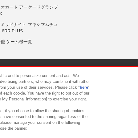
リオカート アーケードグランプ
X
岸ミッドナイト マキシマムチュ
 6RR PLUS
の他 ゲーム機一覧
サイトポリシー
プライバシーポリシー
ウェブアクセシビリティ方
raffic and to personalize content and ads. We
advertising partners, who may combine it with other
rom your use of their services. Please click "
here
"
供について
カスタマーハラスメント対応方針
よくあるご質問・
f each cookie. You have the right to opt out of our
e My Personal Information] to exercise your right.
 , if you choose to allow the sharing of cookies
to have consented to the sharing regardless of the
, please manage your consent on the following
lose the banner.
ndai Namco Amusement Lab Inc.
©Bandai Namco Experience Inc.
©HANAY