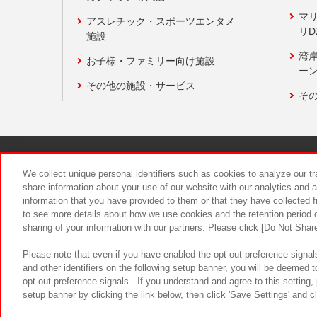
マ
アスレチック・スポーツエンタメ
リD
施設
湾
お子様・ファミリー向け施設
ーン
その他の施設・サービス
そ
関連会社
サステナビリティ
We collect unique personal identifiers such as cookies to analyze our t
share information about your use of our website with our analytics and 
information that you have provided to them or that they have collected f
食品のご提
to see more details about how we use cookies and the retention period o
sharing of your information with our partners. Please click [Do Not Shar
Please note that even if you have enabled the opt-out preference signals
and other identifiers on the following setup banner, you will be deemed 
opt-out preference signals . If you understand and agree to this setting
setup banner by clicking the link below, then click 'Save Settings' and c
©Bandai Namco Amusement Inc.
©Ba