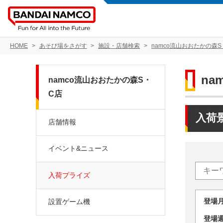
HOME
あそび場をさがす
施設・店舗検索
namco流山おおたかの森S
na
namco流山おおたかの森S・
C店
入荷
店舗情報
イベント&ニュース
入荷プライズ
登場
設置ゲーム機
登場