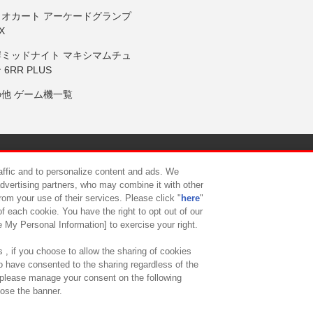
リオカート アーケードグランプ
X
岸ミッドナイト マキシマムチュ
 6RR PLUS
の他 ゲーム機一覧
サイトポリシー
プライバシーポリシー
ウェブアクセシビリティ方
raffic and to personalize content and ads. We
advertising partners, who may combine it with other
rom your use of their services. Please click "
here
"
供について
カスタマーハラスメント対応方針
よくあるご質問・
f each cookie. You have the right to opt out of our
e My Personal Information] to exercise your right.
 , if you choose to allow the sharing of cookies
to have consented to the sharing regardless of the
, please manage your consent on the following
lose the banner.
ndai Namco Amusement Lab Inc.
©Bandai Namco Experience Inc.
©HANAY