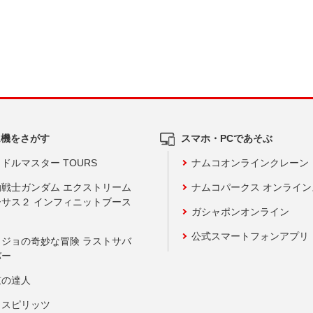
ム機をさがす
スマホ・PCであそぶ
ドルマスター TOURS
ナムコオンラインクレーン
動戦士ガンダム エクストリーム
ナムコパークス オンライ
ーサス２ インフィニットブース
ガシャポンオンライン
公式スマートフォンアプリ
ョジョの奇妙な冒険 ラストサバ
バー
鼓の達人
りスピリッツ