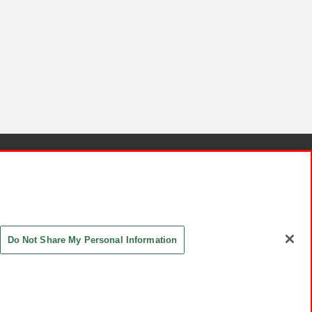
針と検証結果
お取引先さまとともに
お問い合わせ
Do Not Share My Personal Information
ASHIKI Co., Ltd. All Rights Reserved.