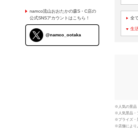
namco流山おおたかの森S・C店の
公式SNSアカウントはこちら！
全
生
@namco_ootaka