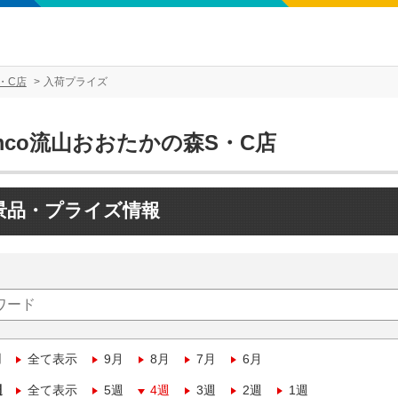
・C店
入荷プライズ
mco流山おおたかの森S・C店
景品・プライズ情報
月
全て表示
9月
8月
7月
6月
週
全て表示
5週
4週
3週
2週
1週