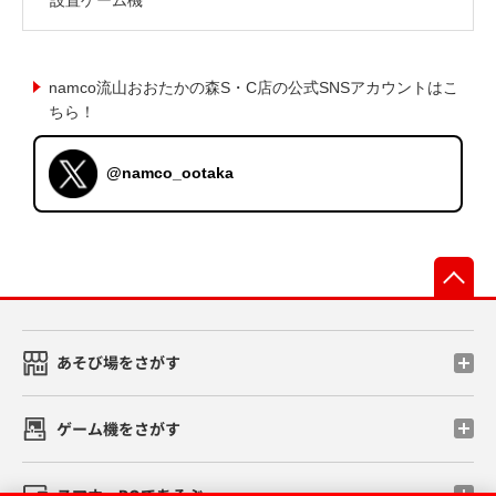
namco流山おおたかの森S・C店の公式SNSアカウントはこ
ちら！
@namco_ootaka
先
あそび場をさがす
ゲーム機をさがす
スマホ・PCであそぶ