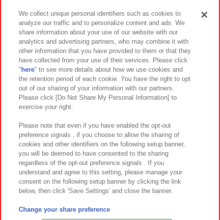
We collect unique personal identifiers such as cookies to
analyze our traffic and to personalize content and ads. We
イベント・キャンペーン
share information about your use of our website with our
analytics and advertising partners, who may combine it with
other information that you have provided to them or that they
have collected from your use of their services. Please click
"
here
" to see more details about how we use cookies and
関連会社
サステナビリティ
サイトポリシー
the retention period of each cookie. You have the right to opt
out of our sharing of your information with our partners.
プライバシーポリシー
ウェブアクセシビリティ方針と検証結果
Please click [Do Not Share My Personal Information] to
exercise your right.
お取引先さまとともに
食品のご提供について
カスタマーハラスメント対応方針
よくあるご質問・お問い合わせ
Please note that even if you have enabled the opt-out
preference signals , if you choose to allow the sharing of
cookies and other identifiers on the following setup banner,
you will be deemed to have consented to the sharing
regardless of the opt-out preference signals . If you
understand and agree to this setting, please manage your
consent on the following setup banner by clicking the link
below, then click 'Save Settings' and close the banner.
©Bandai Namco Amusement Inc.
©Bandai Namco Amusement Lab Inc.
Change your share preference
©Bandai Namco Experience Inc.