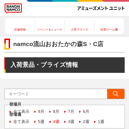
店舗情報
イベント&ニュース
入荷プライズ
設置ゲーム機
namco流山おおたかの森S・C店
入荷景品・プライズ情報
登場月
全て表示
9月
8月
7月
6月
登場週
全て表示
5週
4週
3週
2週
1週