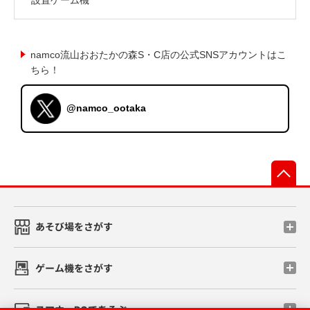
namco流山おおたかの森S・C店の公式SNSアカウントはこ
ちら！
@namco_ootaka
先
あそび場をさがす
ゲーム機をさがす
スマホ・PCであそぶ