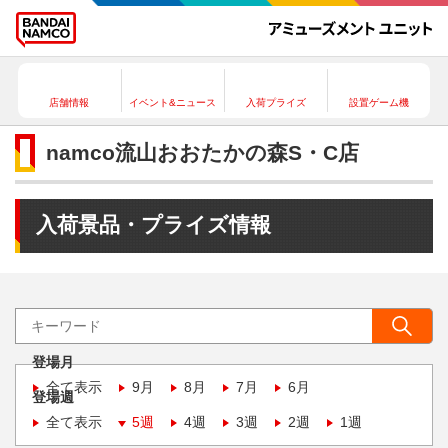
店舗情報
イベント&ニュース
入荷プライズ
設置ゲーム機
namco流山おおたかの森S・C店
入荷景品・プライズ情報
登場月
全て表示
9月
8月
7月
6月
登場週
全て表示
5週
4週
3週
2週
1週