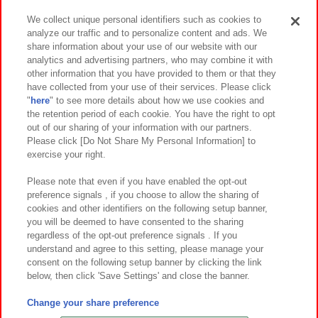
We collect unique personal identifiers such as cookies to
analyze our traffic and to personalize content and ads. We
イベント・キャンペーン
share information about your use of our website with our
analytics and advertising partners, who may combine it with
other information that you have provided to them or that they
have collected from your use of their services. Please click
"
here
" to see more details about how we use cookies and
関連会社
サステナビリティ
サイトポリシー
the retention period of each cookie. You have the right to opt
out of our sharing of your information with our partners.
プライバシーポリシー
ウェブアクセシビリティ方針と検証結果
Please click [Do Not Share My Personal Information] to
exercise your right.
お取引先さまとともに
食品のご提供について
カスタマーハラスメント対応方針
よくあるご質問・お問い合わせ
Please note that even if you have enabled the opt-out
preference signals , if you choose to allow the sharing of
cookies and other identifiers on the following setup banner,
you will be deemed to have consented to the sharing
regardless of the opt-out preference signals . If you
understand and agree to this setting, please manage your
consent on the following setup banner by clicking the link
below, then click 'Save Settings' and close the banner.
©Bandai Namco Amusement Inc.
©Bandai Namco Amusement Lab Inc.
Change your share preference
©Bandai Namco Experience Inc.