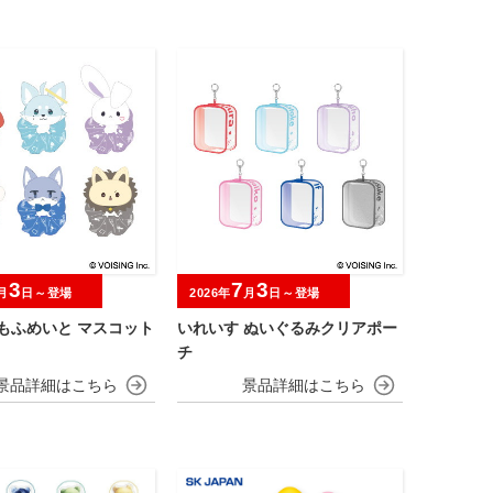
3
7
3
月
日～登場
2026年
月
日～登場
もふめいと マスコット
いれいす ぬいぐるみクリアポー
チ