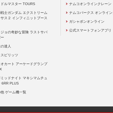
ドルマスター TOURS
ナムコオンラインクレーン
動戦士ガンダム エクストリーム
ナムコパークス オンライ
ーサス２ インフィニットブース
ガシャポンオンライン
公式スマートフォンアプリ
ョジョの奇妙な冒険 ラストサバ
バー
鼓の達人
りスピリッツ
リオカート アーケードグランプ
X
岸ミッドナイト マキシマムチュ
 6RR PLUS
の他 ゲーム機一覧