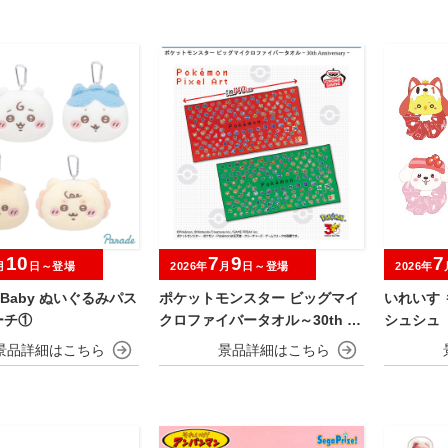
10
7
9
7
月
日～登場
2026年
月
日～登場
2026年
wa Baby ぬいぐるみパス
ポケットモンスター ビッグマイ
いれいす 
ーチ①
クロファイバータオル～30th A
シュシュ
nniversary～