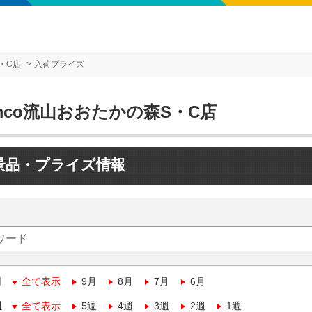
・C店
入荷プライズ
mco流山おおたかの森S・C店
景品・プライズ情報
月
全て表示
9月
8月
7月
6月
週
全て表示
5週
4週
3週
2週
1週