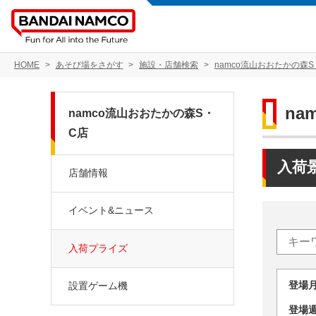
HOME
あそび場をさがす
施設・店舗検索
namco流山おおたかの森S
na
namco流山おおたかの森S・
C店
入荷
店舗情報
イベント&ニュース
入荷プライズ
登場
設置ゲーム機
登場