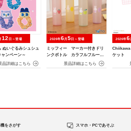
12
6
5
6
月
日～登場
2026年
月
日～登場
2026年
ち ぬいぐるみシュシュ
ミッフィー マーカー付きドリ
Chiika
キャンペーン～
ンクボトル カラフルフルーツv
ケット
er.
ム機をさがす
スマホ・PCであそぶ