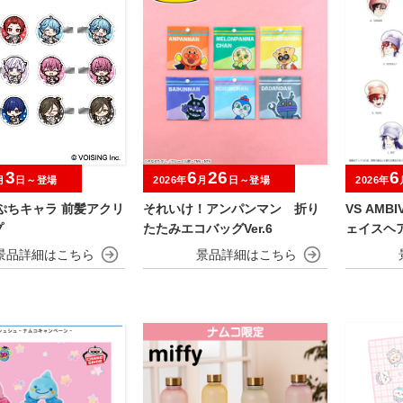
3
6
26
6
月
日～登場
2026年
月
日～登場
2026年
ぷちキャラ 前髪アクリ
それいけ！アンパンマン 折り
VS AMB
プ
たたみエコバッグVer.6
ェイスヘ