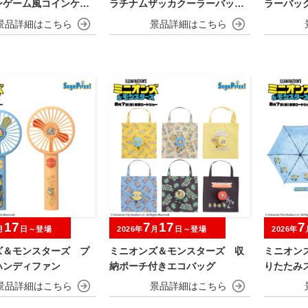
ンゲーム風コインケー
ラチナムザッカクーラーバック
ラーバッグV
otchi Paradise～
パック
17
7
17
7
月
日～登場
2026年
月
日～登場
2026年
ズ＆モンスターズ プ
ミニオンズ＆モンスターズ 収
ミニオン
ハンディファン
納ポーチ付きエコバッグ
りたたみ