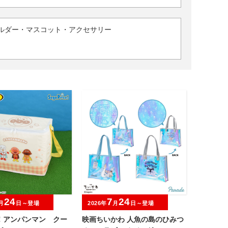
ルダー・マスコット・アクセサリー
24
7
24
月
日～登場
2026年
月
日～登場
！アンパンマン クー
映画ちいかわ 人魚の島のひみつ