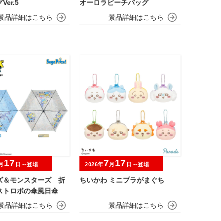
er.5
オーロラビーチバッグ
17
7
17
月
日～登場
2026年
月
日～登場
ズ＆モンスターズ 折
ちいかわ ミニプラがまぐち
ストロボの傘風日傘