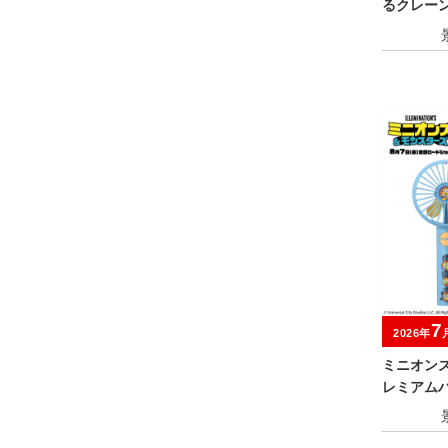
るクレー
ス～Tamag
7
2026年
ミニオン
レミアム