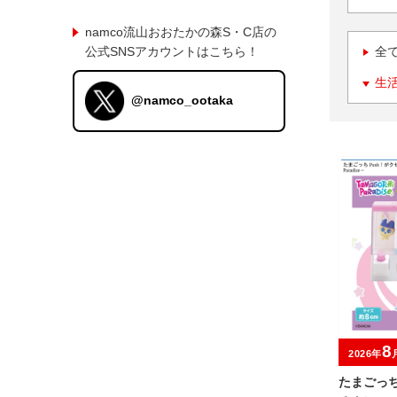
namco流山おおたかの森S・C店の
公式SNSアカウントはこちら！
全
生
@namco_ootaka
8
2026年
たまごっち