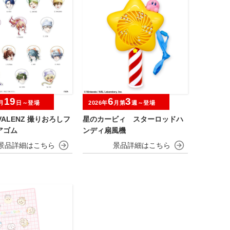
19
6
3
月
日～登場
2026年
月第
週～登場
IVALENZ 撮りおろしフ
星のカービィ スターロッドハ
アゴム
ンディ扇風機