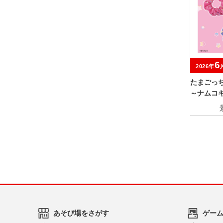
6
2026年
たまごっ
～ナムコ
あそび場をさがす
ゲー