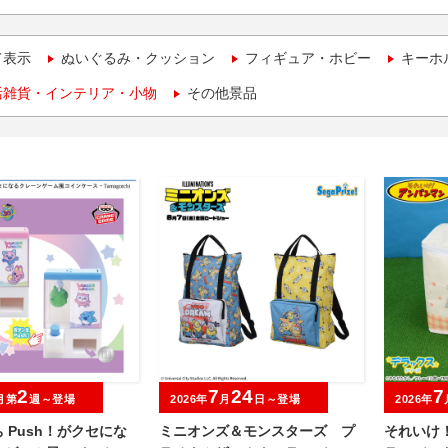
て表示
ぬいぐるみ・クッション
フィギュア・ホビー
キーホ
活雑貨・インテリア・小物
その他景品
2
7
24
7
月第
週～登場
2026年
月
日～登場
2026年
 Push！がクセにな
ミニオンズ＆モンスターズ プ
それいけ