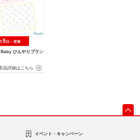
5
月
日～登場
wa Baby ひんやりブラン
先
イベント・キャンペーン