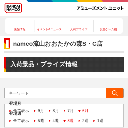
店舗情報
イベント&ニュース
入荷プライズ
設置ゲーム機
namco流山おおたかの森S・C店
入荷景品・プライズ情報
登場月
全て表示
9月
8月
7月
6月
登場週
全て表示
5週
4週
3週
2週
1週