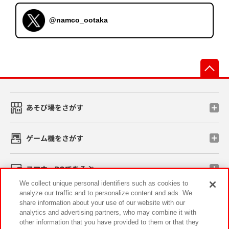
@namco_ootaka
先
あそび場をさがす
ゲーム機をさがす
スマホ・PCであそぶ
We collect unique personal identifiers such as cookies to
analyze our traffic and to personalize content and ads. We
イベント・キャンペーン
share information about your use of our website with our
analytics and advertising partners, who may combine it with
other information that you have provided to them or that they