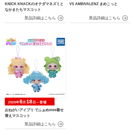
KNICK KNACKのオテダマネズミと
VS AMBIVALENZ まめこっと
なかまたちマスコット
6
18
2026年
月
日～登場
おねがいアイプリ でふぉめmini着せ
替えマスコット