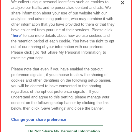
We collect unique personal identifiers such as cookies to
analyze our traffic and to personalize content and ads. We
イベント・キャンペーン
share information about your use of our website with our
analytics and advertising partners, who may combine it with
other information that you have provided to them or that they
have collected from your use of their services. Please click
"
here
" to see more details about how we use cookies and
関連会社
サステナビリティ
サイトポリシー
the retention period of each cookie. You have the right to opt
out of our sharing of your information with our partners.
プライバシーポリシー
ウェブアクセシビリティ方針と検証結果
Please click [Do Not Share My Personal Information] to
exercise your right.
お取引先さまとともに
食品のご提供について
カスタマーハラスメント対応方針
よくあるご質問・お問い合わせ
Please note that even if you have enabled the opt-out
preference signals , if you choose to allow the sharing of
cookies and other identifiers on the following setup banner,
you will be deemed to have consented to the sharing
regardless of the opt-out preference signals . If you
understand and agree to this setting, please manage your
consent on the following setup banner by clicking the link
below, then click 'Save Settings' and close the banner.
©Bandai Namco Amusement Inc.
©Bandai Namco Amusement Lab Inc.
Change your share preference
©Bandai Namco Experience Inc.
©HANAYASHIKI Co., Ltd. All Rights Reserved.
Do Not Share My Personal Information