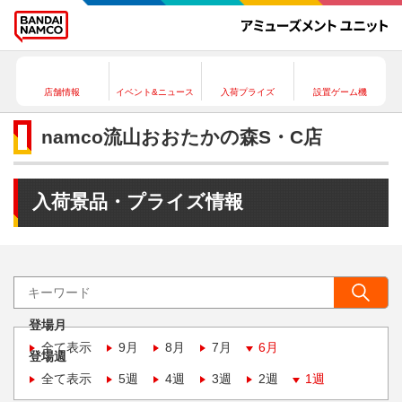
店舗情報
イベント&ニュース
入荷プライズ
設置ゲーム機
namco流山おおたかの森S・C店
入荷景品・プライズ情報
登場月
全て表示
9月
8月
7月
6月
登場週
全て表示
5週
4週
3週
2週
1週