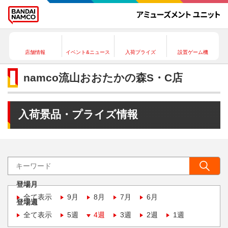
店舗情報
イベント&ニュース
入荷プライズ
設置ゲーム機
namco流山おおたかの森S・C店
入荷景品・プライズ情報
登場月
全て表示
9月
8月
7月
6月
登場週
全て表示
5週
4週
3週
2週
1週