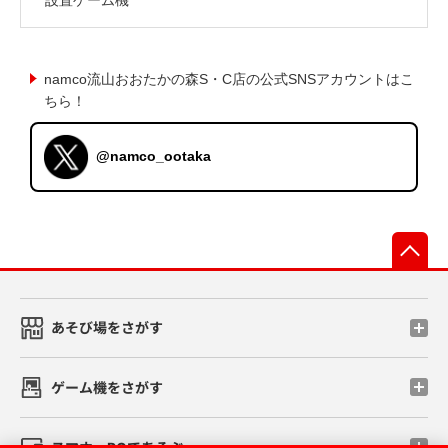
namco流山おおたかの森S・C店の公式SNSアカウントはこ
ちら！
@namco_ootaka
先
あそび場をさがす
ゲーム機をさがす
スマホ・PCであそぶ