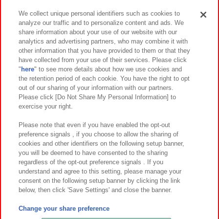
We collect unique personal identifiers such as cookies to
analyze our traffic and to personalize content and ads. We
イベント・キャンペーン
share information about your use of our website with our
analytics and advertising partners, who may combine it with
other information that you have provided to them or that they
have collected from your use of their services. Please click
"
here
" to see more details about how we use cookies and
関連会社
サステナビリティ
サイトポリシー
the retention period of each cookie. You have the right to opt
out of our sharing of your information with our partners.
プライバシーポリシー
ウェブアクセシビリティ方針と検証結果
Please click [Do Not Share My Personal Information] to
exercise your right.
お取引先さまとともに
食品のご提供について
カスタマーハラスメント対応方針
よくあるご質問・お問い合わせ
Please note that even if you have enabled the opt-out
preference signals , if you choose to allow the sharing of
cookies and other identifiers on the following setup banner,
you will be deemed to have consented to the sharing
regardless of the opt-out preference signals . If you
understand and agree to this setting, please manage your
consent on the following setup banner by clicking the link
below, then click 'Save Settings' and close the banner.
©Bandai Namco Amusement Inc.
©Bandai Namco Amusement Lab Inc.
Change your share preference
©Bandai Namco Experience Inc.