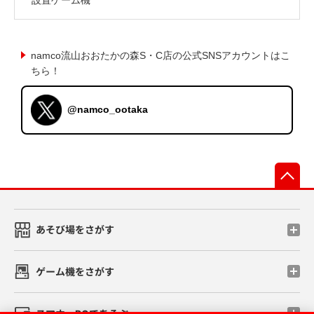
namco流山おおたかの森S・C店の公式SNSアカウントはこ
ちら！
@namco_ootaka
先
あそび場をさがす
ゲーム機をさがす
スマホ・PCであそぶ