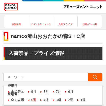
店舗情報
イベント&ニュース
入荷プライズ
設置ゲーム機
namco流山おおたかの森S・C店
入荷景品・プライズ情報
登場月
全て表示
9月
8月
7月
6月
登場週
全て表示
5週
4週
3週
2週
1週