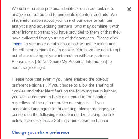
We collect unique personal identifiers such as cookies to
analyze our traffic and to personalize content and ads. We
イベント・キャンペーン
share information about your use of our website with our
analytics and advertising partners, who may combine it with
other information that you have provided to them or that they
have collected from your use of their services. Please click
"
here
" to see more details about how we use cookies and
関連会社
サステナビリティ
サイトポリシー
the retention period of each cookie. You have the right to opt
out of our sharing of your information with our partners.
プライバシーポリシー
ウェブアクセシビリティ方針と検証結果
Please click [Do Not Share My Personal Information] to
exercise your right.
お取引先さまとともに
食品のご提供について
カスタマーハラスメント対応方針
よくあるご質問・お問い合わせ
Please note that even if you have enabled the opt-out
preference signals , if you choose to allow the sharing of
cookies and other identifiers on the following setup banner,
you will be deemed to have consented to the sharing
regardless of the opt-out preference signals . If you
understand and agree to this setting, please manage your
consent on the following setup banner by clicking the link
below, then click 'Save Settings' and close the banner.
©Bandai Namco Amusement Inc.
©Bandai Namco Amusement Lab Inc.
Change your share preference
©Bandai Namco Experience Inc.