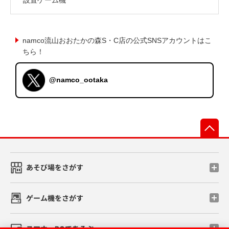
namco流山おおたかの森S・C店の公式SNSアカウントはこ
ちら！
@namco_ootaka
先
あそび場をさがす
ゲーム機をさがす
スマホ・PCであそぶ