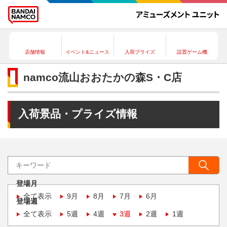
店舗情報
イベント&ニュース
入荷プライズ
設置ゲーム機
namco流山おおたかの森S・C店
入荷景品・プライズ情報
登場月
全て表示
9月
8月
7月
6月
登場週
全て表示
5週
4週
3週
2週
1週