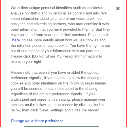
We collect unique personal identifiers such as cookies to
analyze our traffic and to personalize content and ads. We
イベント・キャンペーン
share information about your use of our website with our
analytics and advertising partners, who may combine it with
other information that you have provided to them or that they
have collected from your use of their services. Please click
"
here
" to see more details about how we use cookies and
関連会社
サステナビリティ
サイトポリシー
the retention period of each cookie. You have the right to opt
out of our sharing of your information with our partners.
プライバシーポリシー
ウェブアクセシビリティ方針と検証結果
Please click [Do Not Share My Personal Information] to
exercise your right.
お取引先さまとともに
食品のご提供について
カスタマーハラスメント対応方針
よくあるご質問・お問い合わせ
Please note that even if you have enabled the opt-out
preference signals , if you choose to allow the sharing of
cookies and other identifiers on the following setup banner,
you will be deemed to have consented to the sharing
regardless of the opt-out preference signals . If you
understand and agree to this setting, please manage your
consent on the following setup banner by clicking the link
below, then click 'Save Settings' and close the banner.
©Bandai Namco Amusement Inc.
©Bandai Namco Amusement Lab Inc.
Change your share preference
©Bandai Namco Experience Inc.