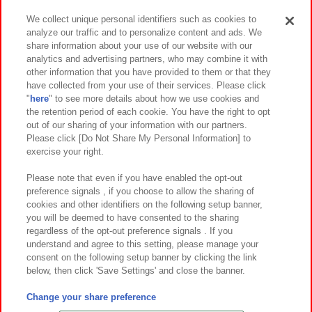
We collect unique personal identifiers such as cookies to
analyze our traffic and to personalize content and ads. We
イベント・キャンペーン
share information about your use of our website with our
analytics and advertising partners, who may combine it with
other information that you have provided to them or that they
have collected from your use of their services. Please click
"
here
" to see more details about how we use cookies and
関連会社
サステナビリティ
サイトポリシー
the retention period of each cookie. You have the right to opt
out of our sharing of your information with our partners.
プライバシーポリシー
ウェブアクセシビリティ方針と検証結果
Please click [Do Not Share My Personal Information] to
exercise your right.
お取引先さまとともに
食品のご提供について
カスタマーハラスメント対応方針
よくあるご質問・お問い合わせ
Please note that even if you have enabled the opt-out
preference signals , if you choose to allow the sharing of
cookies and other identifiers on the following setup banner,
you will be deemed to have consented to the sharing
regardless of the opt-out preference signals . If you
understand and agree to this setting, please manage your
consent on the following setup banner by clicking the link
below, then click 'Save Settings' and close the banner.
©Bandai Namco Amusement Inc.
©Bandai Namco Amusement Lab Inc.
Change your share preference
©Bandai Namco Experience Inc.