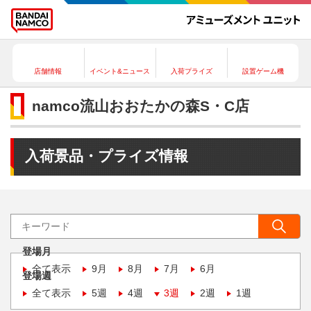
店舗情報
イベント&ニュース
入荷プライズ
設置ゲーム機
namco流山おおたかの森S・C店
入荷景品・プライズ情報
登場月
全て表示
9月
8月
7月
6月
登場週
全て表示
5週
4週
3週
2週
1週