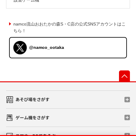
namco流山おおたかの森S・C店の公式SNSアカウントはこ
ちら！
@namco_ootaka
先
あそび場をさがす
ゲーム機をさがす
スマホ・PCであそぶ