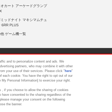
リオカート アーケードグランプ
X
岸ミッドナイト マキシマムチュ
 6RR PLUS
の他 ゲーム機一覧
サイトポリシー
プライバシーポリシー
ウェブアクセシビリティ方
raffic and to personalize content and ads. We
advertising partners, who may combine it with other
rom your use of their services. Please click "
here
"
供について
カスタマーハラスメント対応方針
よくあるご質問・
f each cookie. You have the right to opt out of our
e My Personal Information] to exercise your right.
 , if you choose to allow the sharing of cookies
to have consented to the sharing regardless of the
, please manage your consent on the following
lose the banner.
ndai Namco Amusement Lab Inc.
©Bandai Namco Experience Inc.
©HANAY