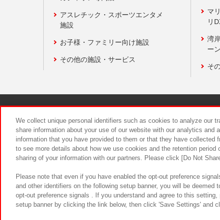
マ
アスレチック・スポーツエンタメ
リD
施設
湾
お子様・ファミリー向け施設
ーン
その他の施設・サービス
そ
関連会社
サステナビリティ
We collect unique personal identifiers such as cookies to analyze our t
share information about your use of our website with our analytics and 
information that you have provided to them or that they have collected f
食品のご提
to see more details about how we use cookies and the retention period o
sharing of your information with our partners. Please click [Do Not Shar
Please note that even if you have enabled the opt-out preference signals
and other identifiers on the following setup banner, you will be deemed 
opt-out preference signals . If you understand and agree to this setting
setup banner by clicking the link below, then click 'Save Settings' and c
©Bandai Namco Amusement Inc.
©Ba