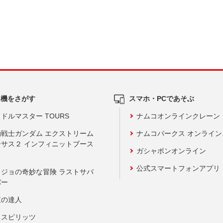
ム機をさがす
スマホ・PCであそぶ
ドルマスター TOURS
ナムコオンラインクレーン
動戦士ガンダム エクストリーム
ナムコパークス オンライ
ーサス２ インフィニットブース
ガシャポンオンライン
公式スマートフォンアプリ
ョジョの奇妙な冒険 ラストサバ
バー
鼓の達人
りスピリッツ