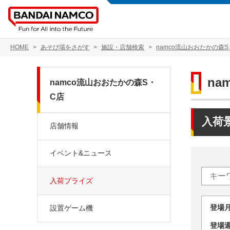
HOME
あそび場をさがす
施設・店舗検索
namco流山おおたかの森S
na
namco流山おおたかの森S・
C店
入荷
店舗情報
イベント&ニュース
入荷プライズ
登場
設置ゲーム機
登場