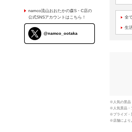
namco流山おおたかの森S・C店の
公式SNSアカウントはこちら！
全
生
@namco_ootaka