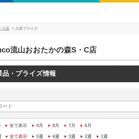
・C店
入荷プライズ
mco流山おおたかの森S・C店
景品・プライズ情報
月
全て表示
9月
8月
7月
6月
週
全て表示
5週
4週
3週
2週
1週