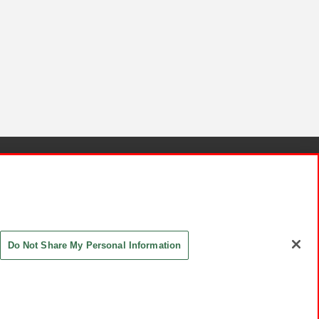
針と検証結果
お取引先さまとともに
お問い合わせ
Do Not Share My Personal Information
ASHIKI Co., Ltd. All Rights Reserved.