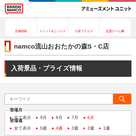
店舗情報
イベント&ニュース
入荷プライズ
設置ゲーム機
namco流山おおたかの森S・C店
入荷景品・プライズ情報
登場月
全て表示
9月
8月
7月
6月
登場週
全て表示
5週
4週
3週
2週
1週