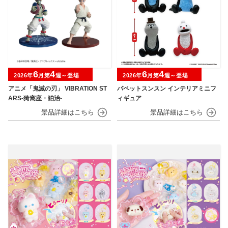
6
4
6
4
2026年
月第
週～登場
2026年
月第
週～登場
アニメ「鬼滅の刃」 VIBRATION ST
パペットスンスン インテリアミニフ
ARS-猗窩座・狛治-
ィギュア