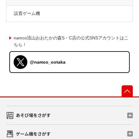
設置ゲーム機
namco流山おおたかの森S・C店の公式SNSアカウントはこ
ちら！
@namco_ootaka
先
あそび場をさがす
ゲーム機をさがす