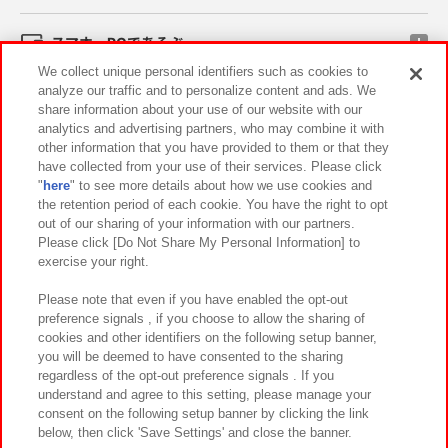
スマホ・PCであそぶ
We collect unique personal identifiers such as cookies to
analyze our traffic and to personalize content and ads. We
イベント・キャンペーン
share information about your use of our website with our
analytics and advertising partners, who may combine it with
other information that you have provided to them or that they
have collected from your use of their services. Please click
"
here
" to see more details about how we use cookies and
関連会社
サステナビリティ
サイトポリシー
the retention period of each cookie. You have the right to opt
out of our sharing of your information with our partners.
プライバシーポリシー
ウェブアクセシビリティ方針と検証結果
Please click [Do Not Share My Personal Information] to
exercise your right.
お取引先さまとともに
食品のご提供について
カスタマーハラスメント対応方針
よくあるご質問・お問い合わせ
Please note that even if you have enabled the opt-out
preference signals , if you choose to allow the sharing of
cookies and other identifiers on the following setup banner,
you will be deemed to have consented to the sharing
regardless of the opt-out preference signals . If you
understand and agree to this setting, please manage your
consent on the following setup banner by clicking the link
below, then click 'Save Settings' and close the banner.
©Bandai Namco Amusement Inc.