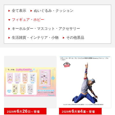
全て表示
ぬいぐるみ・クッション
フィギュア・ホビー
キーホルダー・マスコット・アクセサリー
生活雑貨・インテリア・小物
その他景品
6
26
6
4
2026年
月
日～登場
2026年
月第
週～登場