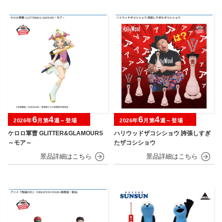
6
4
6
4
2026年
月第
週～登場
2026年
月第
週～登場
ケロロ軍曹 GLITTER&GLAMOURS
ハリウッドザコシショウ 誇張しすぎ
～モア～
たザコシショウ