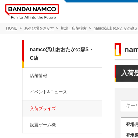
HOME
あそび場をさがす
施設・店舗検索
namco流山おおたかの森S
na
namco流山おおたかの森S・
C店
入荷
店舗情報
イベント&ニュース
入荷プライズ
登場
設置ゲーム機
登場