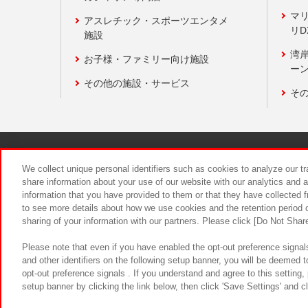
マ
アスレチック・スポーツエンタメ
リD
施設
湾
お子様・ファミリー向け施設
ーン
その他の施設・サービス
そ
関連会社
サステナビリティ
We collect unique personal identifiers such as cookies to analyze our t
share information about your use of our website with our analytics and 
information that you have provided to them or that they have collected f
食品のご提
to see more details about how we use cookies and the retention period o
sharing of your information with our partners. Please click [Do Not Shar
Please note that even if you have enabled the opt-out preference signals
and other identifiers on the following setup banner, you will be deemed 
opt-out preference signals . If you understand and agree to this setting
setup banner by clicking the link below, then click 'Save Settings' and c
©Bandai Namco Amusement Inc.
©Ba