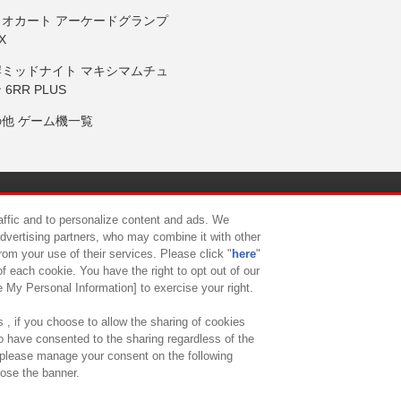
リオカート アーケードグランプ
X
岸ミッドナイト マキシマムチュ
 6RR PLUS
の他 ゲーム機一覧
サイトポリシー
プライバシーポリシー
ウェブアクセシビリティ方
raffic and to personalize content and ads. We
advertising partners, who may combine it with other
rom your use of their services. Please click "
here
"
供について
カスタマーハラスメント対応方針
よくあるご質問・
f each cookie. You have the right to opt out of our
e My Personal Information] to exercise your right.
 , if you choose to allow the sharing of cookies
to have consented to the sharing regardless of the
, please manage your consent on the following
lose the banner.
ndai Namco Amusement Lab Inc.
©Bandai Namco Experience Inc.
©HANAY