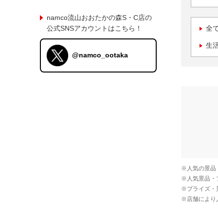
namco流山おおたかの森S・C店の
公式SNSアカウントはこちら！
全
生
@namco_ootaka