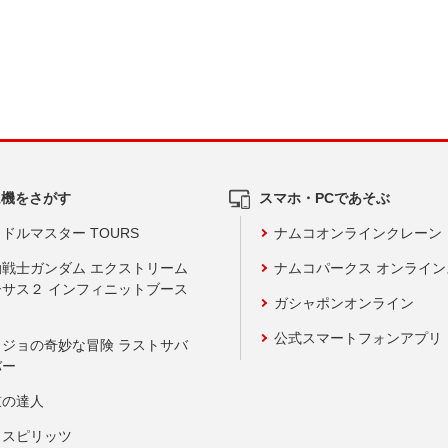
ム機をさがす
スマホ・PCであそぶ
ドルマスター TOURS
ナムコオンラインクレーン
動戦士ガンダム エクストリーム
ナムコパークス オンライ
ーサス２ インフィニットブース
ガシャポンオンライン
公式スマートフォンアプリ
ョジョの奇妙な冒険 ラストサバ
バー
鼓の達人
りスピリッツ