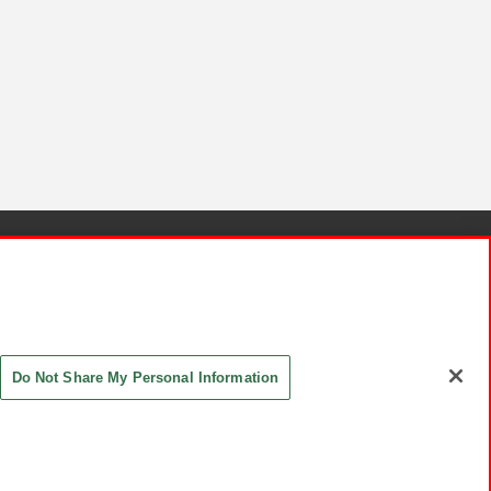
針と検証結果
お取引先さまとともに
お問い合わせ
Do Not Share My Personal Information
ASHIKI Co., Ltd. All Rights Reserved.