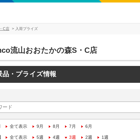
・C店
入荷プライズ
mco流山おおたかの森S・C店
景品・プライズ情報
月
全て表示
9月
8月
7月
6月
週
全て表示
5週
4週
3週
2週
1週