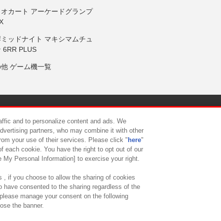
リオカート アーケードグランプ
X
岸ミッドナイト マキシマムチュ
 6RR PLUS
の他 ゲーム機一覧
サイトポリシー
プライバシーポリシー
ウェブアクセシビリティ方
raffic and to personalize content and ads. We
advertising partners, who may combine it with other
rom your use of their services. Please click "
here
"
供について
カスタマーハラスメント対応方針
よくあるご質問・
f each cookie. You have the right to opt out of our
e My Personal Information] to exercise your right.
 , if you choose to allow the sharing of cookies
to have consented to the sharing regardless of the
, please manage your consent on the following
lose the banner.
ndai Namco Amusement Lab Inc.
©Bandai Namco Experience Inc.
©HANAY