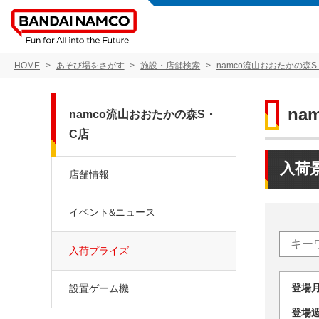
HOME
あそび場をさがす
施設・店舗検索
namco流山おおたかの森S
na
namco流山おおたかの森S・
C店
入荷
店舗情報
イベント&ニュース
入荷プライズ
登場
設置ゲーム機
登場