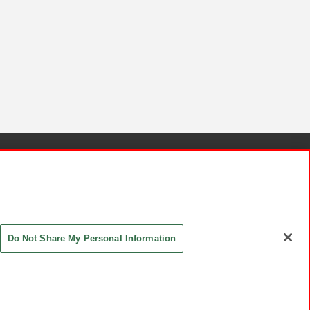
針と検証結果
お取引先さまとともに
お問い合わせ
Do Not Share My Personal Information
ASHIKI Co., Ltd. All Rights Reserved.