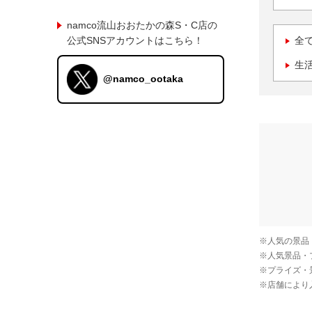
namco流山おおたかの森S・C店の
公式SNSアカウントはこちら！
全
生
@namco_ootaka