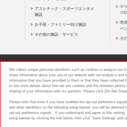
マ
アスレチック・スポーツエンタメ
リD
施設
湾
お子様・ファミリー向け施設
ーン
その他の施設・サービス
そ
関連会社
サステナビリティ
We collect unique personal identifiers such as cookies to analyze our t
share information about your use of our website with our analytics and 
information that you have provided to them or that they have collected f
食品のご提
to see more details about how we use cookies and the retention period o
sharing of your information with our partners. Please click [Do Not Shar
Please note that even if you have enabled the opt-out preference signals
and other identifiers on the following setup banner, you will be deemed 
opt-out preference signals . If you understand and agree to this setting
setup banner by clicking the link below, then click 'Save Settings' and c
©Bandai Namco Amusement Inc.
©Ba