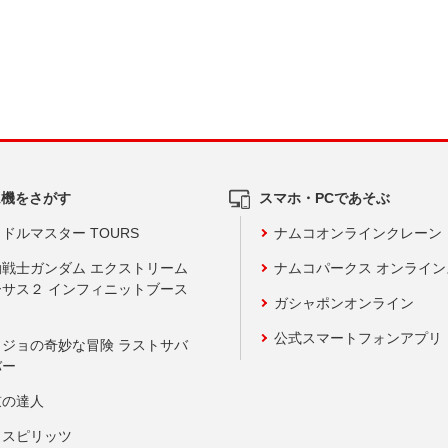
ム機をさがす
スマホ・PCであそぶ
ドルマスター TOURS
ナムコオンラインクレーン
動戦士ガンダム エクストリーム
ナムコパークス オンライ
ーサス２ インフィニットブース
ガシャポンオンライン
公式スマートフォンアプリ
ョジョの奇妙な冒険 ラストサバ
バー
鼓の達人
りスピリッツ