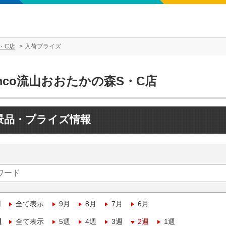
・C店
入荷プライズ
mco流山おおたかの森S・C店
景品・プライズ情報
月
全て表示
9月
8月
7月
6月
週
全て表示
5週
4週
3週
2週
1週