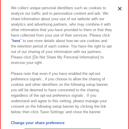
We collect unique personal identifiers such as cookies to
analyze our traffic and to personalize content and ads. We
イベント・キャンペーン
share information about your use of our website with our
analytics and advertising partners, who may combine it with
other information that you have provided to them or that they
have collected from your use of their services. Please click
"
here
" to see more details about how we use cookies and
関連会社
サステナビリティ
サイトポリシー
the retention period of each cookie. You have the right to opt
out of our sharing of your information with our partners.
プライバシーポリシー
ウェブアクセシビリティ方針と検証結果
Please click [Do Not Share My Personal Information] to
exercise your right.
お取引先さまとともに
食品のご提供について
カスタマーハラスメント対応方針
よくあるご質問・お問い合わせ
Please note that even if you have enabled the opt-out
preference signals , if you choose to allow the sharing of
cookies and other identifiers on the following setup banner,
you will be deemed to have consented to the sharing
regardless of the opt-out preference signals . If you
understand and agree to this setting, please manage your
consent on the following setup banner by clicking the link
below, then click 'Save Settings' and close the banner.
©Bandai Namco Amusement Inc.
©Bandai Namco Amusement Lab Inc.
Change your share preference
©Bandai Namco Experience Inc.