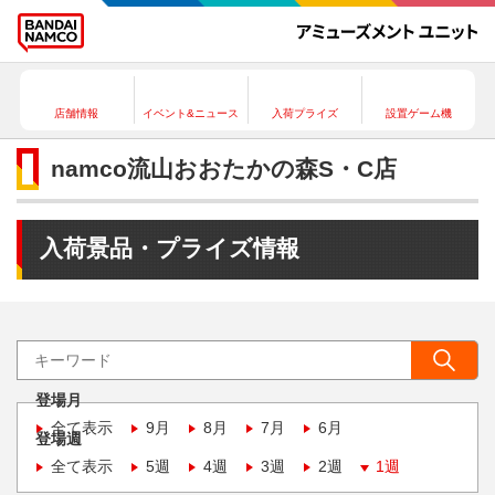
店舗情報
イベント&ニュース
入荷プライズ
設置ゲーム機
namco流山おおたかの森S・C店
入荷景品・プライズ情報
登場月
全て表示
9月
8月
7月
6月
登場週
全て表示
5週
4週
3週
2週
1週