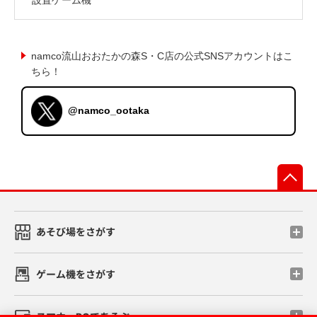
namco流山おおたかの森S・C店の公式SNSアカウントはこ
ちら！
@namco_ootaka
先
あそび場をさがす
ゲーム機をさがす
スマホ・PCであそぶ