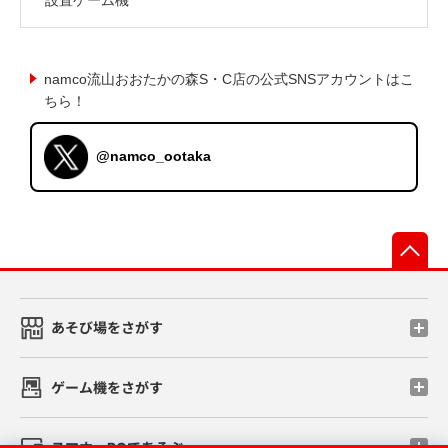
namco流山おおたかの森S・C店の公式SNSアカウントはこ
ちら！
@namco_ootaka
先
あそび場をさがす
ゲーム機をさがす
スマホ・PCであそぶ