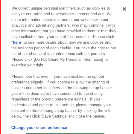
We collect unique personal identifiers such as cookies to
analyze our traffic and to personalize content and ads. We
イベント・キャンペーン
share information about your use of our website with our
analytics and advertising partners, who may combine it with
other information that you have provided to them or that they
have collected from your use of their services. Please click
"
here
" to see more details about how we use cookies and
関連会社
サステナビリティ
サイトポリシー
the retention period of each cookie. You have the right to opt
out of our sharing of your information with our partners.
プライバシーポリシー
ウェブアクセシビリティ方針と検証結果
Please click [Do Not Share My Personal Information] to
exercise your right.
お取引先さまとともに
食品のご提供について
カスタマーハラスメント対応方針
よくあるご質問・お問い合わせ
Please note that even if you have enabled the opt-out
preference signals , if you choose to allow the sharing of
cookies and other identifiers on the following setup banner,
you will be deemed to have consented to the sharing
regardless of the opt-out preference signals . If you
understand and agree to this setting, please manage your
consent on the following setup banner by clicking the link
below, then click 'Save Settings' and close the banner.
©Bandai Namco Amusement Inc.
©Bandai Namco Amusement Lab Inc.
Change your share preference
©Bandai Namco Experience Inc.