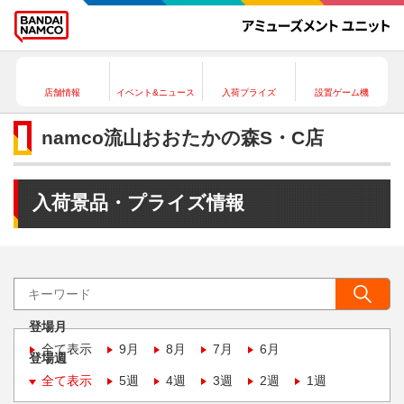
店舗情報
イベント&ニュース
入荷プライズ
設置ゲーム機
namco流山おおたかの森S・C店
入荷景品・プライズ情報
登場月
全て表示
9月
8月
7月
6月
登場週
全て表示
5週
4週
3週
2週
1週