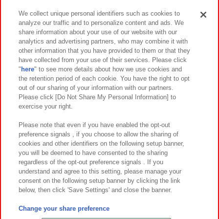
We collect unique personal identifiers such as cookies to
analyze our traffic and to personalize content and ads. We
イベント・キャンペーン
share information about your use of our website with our
analytics and advertising partners, who may combine it with
other information that you have provided to them or that they
have collected from your use of their services. Please click
"
here
" to see more details about how we use cookies and
関連会社
サステナビリティ
サイトポリシー
the retention period of each cookie. You have the right to opt
out of our sharing of your information with our partners.
プライバシーポリシー
ウェブアクセシビリティ方針と検証結果
Please click [Do Not Share My Personal Information] to
exercise your right.
お取引先さまとともに
食品のご提供について
カスタマーハラスメント対応方針
よくあるご質問・お問い合わせ
Please note that even if you have enabled the opt-out
preference signals , if you choose to allow the sharing of
cookies and other identifiers on the following setup banner,
you will be deemed to have consented to the sharing
regardless of the opt-out preference signals . If you
understand and agree to this setting, please manage your
consent on the following setup banner by clicking the link
below, then click 'Save Settings' and close the banner.
©Bandai Namco Amusement Inc.
©Bandai Namco Amusement Lab Inc.
Change your share preference
©Bandai Namco Experience Inc.