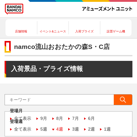
店舗情報
イベント&ニュース
入荷プライズ
設置ゲーム機
namco流山おおたかの森S・C店
入荷景品・プライズ情報
登場月
全て表示
9月
8月
7月
6月
登場週
全て表示
5週
4週
3週
2週
1週