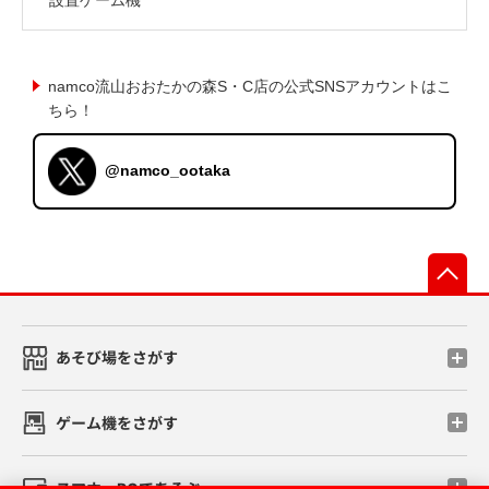
namco流山おおたかの森S・C店の公式SNSアカウントはこ
ちら！
@namco_ootaka
先
あそび場をさがす
ゲーム機をさがす
スマホ・PCであそぶ