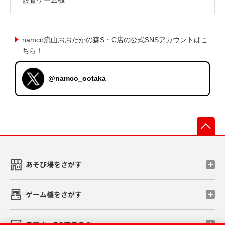
namco流山おおたかの森S・C店の公式SNSアカウントはこ
ちら！
@namco_ootaka
先
あそび場をさがす
ゲーム機をさがす
スマホ・PCであそぶ