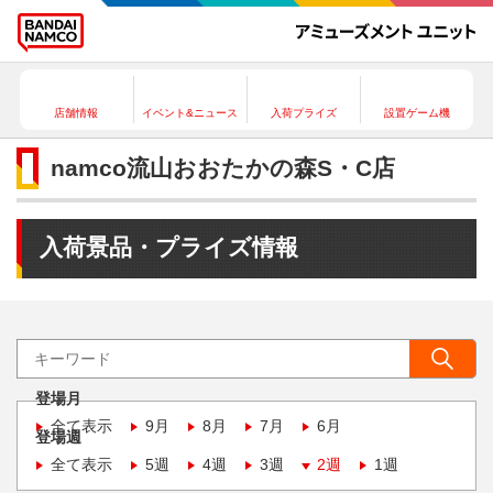
店舗情報
イベント&ニュース
入荷プライズ
設置ゲーム機
namco流山おおたかの森S・C店
入荷景品・プライズ情報
登場月
全て表示
9月
8月
7月
6月
登場週
全て表示
5週
4週
3週
2週
1週