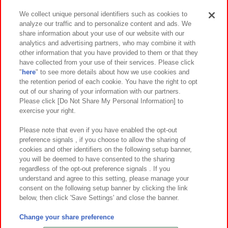
We collect unique personal identifiers such as cookies to
analyze our traffic and to personalize content and ads. We
イベント・キャンペーン
share information about your use of our website with our
analytics and advertising partners, who may combine it with
other information that you have provided to them or that they
have collected from your use of their services. Please click
"
here
" to see more details about how we use cookies and
関連会社
サステナビリティ
サイトポリシー
the retention period of each cookie. You have the right to opt
out of our sharing of your information with our partners.
プライバシーポリシー
ウェブアクセシビリティ方針と検証結果
Please click [Do Not Share My Personal Information] to
exercise your right.
お取引先さまとともに
食品のご提供について
カスタマーハラスメント対応方針
よくあるご質問・お問い合わせ
Please note that even if you have enabled the opt-out
preference signals , if you choose to allow the sharing of
cookies and other identifiers on the following setup banner,
you will be deemed to have consented to the sharing
regardless of the opt-out preference signals . If you
understand and agree to this setting, please manage your
consent on the following setup banner by clicking the link
below, then click 'Save Settings' and close the banner.
©Bandai Namco Amusement Inc.
©Bandai Namco Amusement Lab Inc.
Change your share preference
©Bandai Namco Experience Inc.