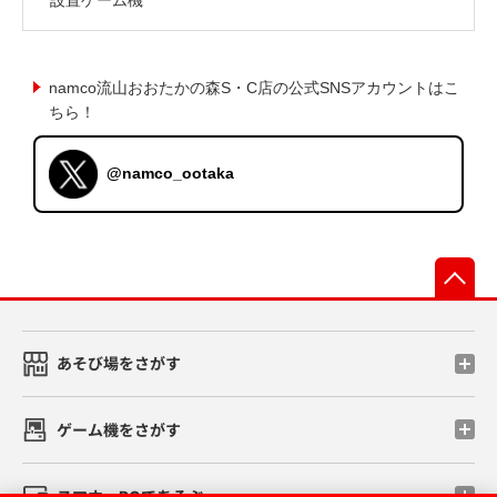
namco流山おおたかの森S・C店の公式SNSアカウントはこ
ちら！
@namco_ootaka
先
あそび場をさがす
ゲーム機をさがす
スマホ・PCであそぶ