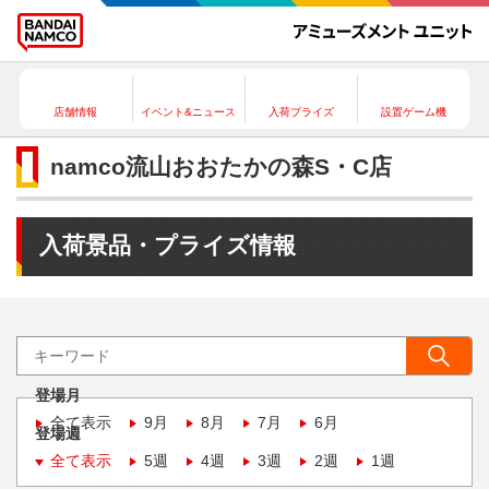
店舗情報
イベント&ニュース
入荷プライズ
設置ゲーム機
namco流山おおたかの森S・C店
入荷景品・プライズ情報
登場月
全て表示
9月
8月
7月
6月
登場週
全て表示
5週
4週
3週
2週
1週