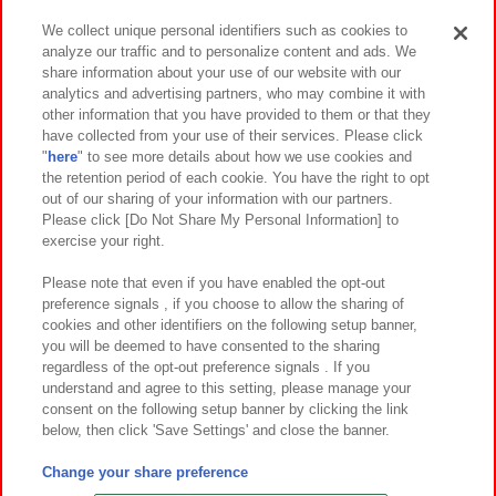
We collect unique personal identifiers such as cookies to
analyze our traffic and to personalize content and ads. We
イベント・キャンペーン
share information about your use of our website with our
analytics and advertising partners, who may combine it with
other information that you have provided to them or that they
have collected from your use of their services. Please click
"
here
" to see more details about how we use cookies and
関連会社
サステナビリティ
サイトポリシー
the retention period of each cookie. You have the right to opt
out of our sharing of your information with our partners.
プライバシーポリシー
ウェブアクセシビリティ方針と検証結果
Please click [Do Not Share My Personal Information] to
exercise your right.
お取引先さまとともに
食品のご提供について
カスタマーハラスメント対応方針
よくあるご質問・お問い合わせ
Please note that even if you have enabled the opt-out
preference signals , if you choose to allow the sharing of
cookies and other identifiers on the following setup banner,
you will be deemed to have consented to the sharing
regardless of the opt-out preference signals . If you
understand and agree to this setting, please manage your
consent on the following setup banner by clicking the link
below, then click 'Save Settings' and close the banner.
©Bandai Namco Amusement Inc.
©Bandai Namco Amusement Lab Inc.
Change your share preference
©Bandai Namco Experience Inc.