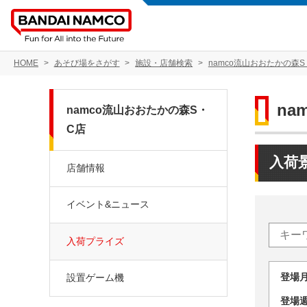
HOME
あそび場をさがす
施設・店舗検索
namco流山おおたかの森S
na
namco流山おおたかの森S・
C店
入荷
店舗情報
イベント&ニュース
入荷プライズ
登場
設置ゲーム機
登場