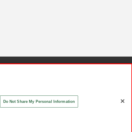
針と検証結果
お取引先さまとともに
お問い合わせ
Do Not Share My Personal Information
ASHIKI Co., Ltd. All Rights Reserved.