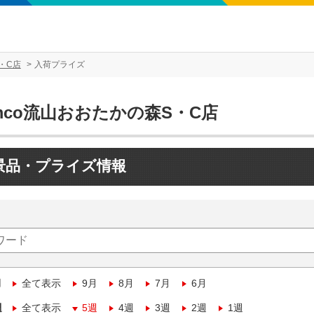
・C店
入荷プライズ
mco流山おおたかの森S・C店
景品・プライズ情報
月
全て表示
9月
8月
7月
6月
週
全て表示
5週
4週
3週
2週
1週