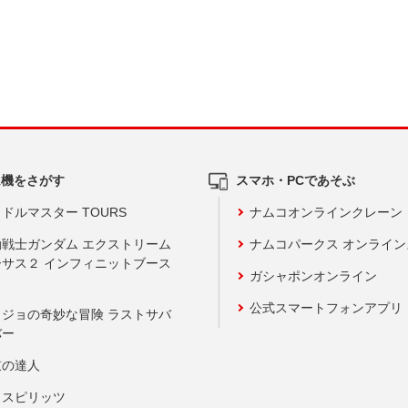
ム機をさがす
スマホ・PCであそぶ
ドルマスター TOURS
ナムコオンラインクレーン
動戦士ガンダム エクストリーム
ナムコパークス オンライ
ーサス２ インフィニットブース
ガシャポンオンライン
公式スマートフォンアプリ
ョジョの奇妙な冒険 ラストサバ
バー
鼓の達人
りスピリッツ