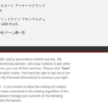
リオカート アーケードグランプ
X
岸ミッドナイト マキシマムチュ
 6RR PLUS
の他 ゲーム機一覧
サイトポリシー
プライバシーポリシー
ウェブアクセシビリティ方
raffic and to personalize content and ads. We
advertising partners, who may combine it with other
rom your use of their services. Please click "
here
"
供について
カスタマーハラスメント対応方針
よくあるご質問・
f each cookie. You have the right to opt out of our
e My Personal Information] to exercise your right.
 , if you choose to allow the sharing of cookies
to have consented to the sharing regardless of the
, please manage your consent on the following
lose the banner.
ndai Namco Amusement Lab Inc.
©Bandai Namco Experience Inc.
©HANAY