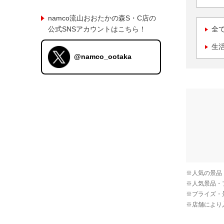
namco流山おおたかの森S・C店の
公式SNSアカウントはこちら！
全
生
@namco_ootaka