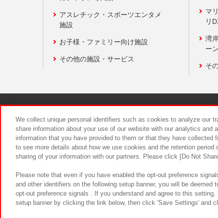
マ
アスレチック・スポーツエンタメ
リD
施設
湾
お子様・ファミリー向け施設
ーン
その他の施設・サービス
そ
関連会社
サステナビリティ
We collect unique personal identifiers such as cookies to analyze our t
share information about your use of our website with our analytics and 
information that you have provided to them or that they have collected f
食品のご提
to see more details about how we use cookies and the retention period o
sharing of your information with our partners. Please click [Do Not Shar
Please note that even if you have enabled the opt-out preference signals
and other identifiers on the following setup banner, you will be deemed 
opt-out preference signals . If you understand and agree to this setting
setup banner by clicking the link below, then click 'Save Settings' and c
©Bandai Namco Amusement Inc.
©Ba