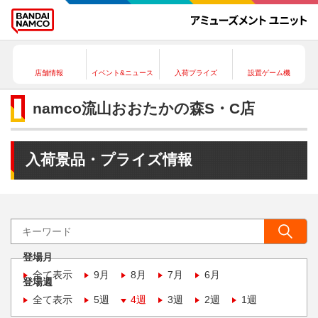
店舗情報
イベント&ニュース
入荷プライズ
設置ゲーム機
namco流山おおたかの森S・C店
入荷景品・プライズ情報
登場月
全て表示
9月
8月
7月
6月
登場週
全て表示
5週
4週
3週
2週
1週