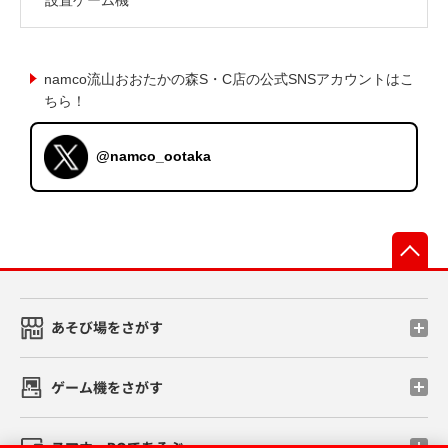
namco流山おおたかの森S・C店の公式SNSアカウントはこ
ちら！
@namco_ootaka
先
あそび場をさがす
ゲーム機をさがす
スマホ・PCであそぶ