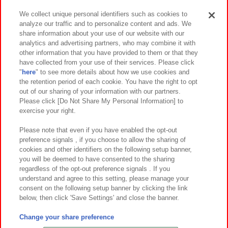
We collect unique personal identifiers such as cookies to
analyze our traffic and to personalize content and ads. We
イベント・キャンペーン
share information about your use of our website with our
analytics and advertising partners, who may combine it with
other information that you have provided to them or that they
have collected from your use of their services. Please click
"
here
" to see more details about how we use cookies and
関連会社
サステナビリティ
サイトポリシー
the retention period of each cookie. You have the right to opt
out of our sharing of your information with our partners.
プライバシーポリシー
ウェブアクセシビリティ方針と検証結果
Please click [Do Not Share My Personal Information] to
exercise your right.
お取引先さまとともに
食品のご提供について
カスタマーハラスメント対応方針
よくあるご質問・お問い合わせ
Please note that even if you have enabled the opt-out
preference signals , if you choose to allow the sharing of
cookies and other identifiers on the following setup banner,
you will be deemed to have consented to the sharing
regardless of the opt-out preference signals . If you
understand and agree to this setting, please manage your
consent on the following setup banner by clicking the link
below, then click 'Save Settings' and close the banner.
©Bandai Namco Amusement Inc.
©Bandai Namco Amusement Lab Inc.
Change your share preference
©Bandai Namco Experience Inc.