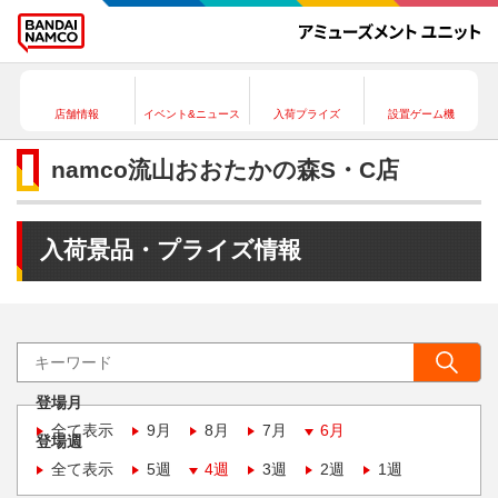
店舗情報
イベント&ニュース
入荷プライズ
設置ゲーム機
namco流山おおたかの森S・C店
入荷景品・プライズ情報
登場月
全て表示
9月
8月
7月
6月
登場週
全て表示
5週
4週
3週
2週
1週