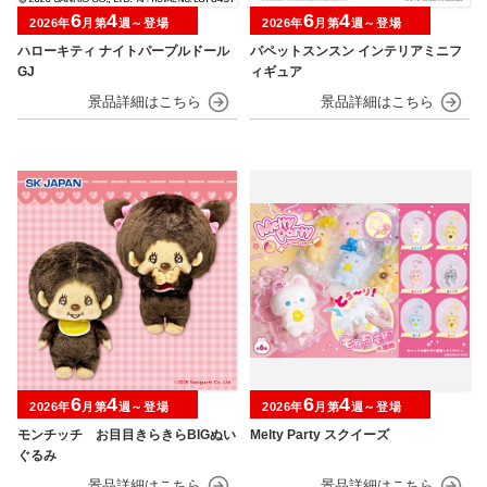
6
4
6
4
2026年
月第
週～登場
2026年
月第
週～登場
ハローキティ ナイトパープルドール
パペットスンスン インテリアミニフ
GJ
ィギュア
6
4
6
4
2026年
月第
週～登場
2026年
月第
週～登場
モンチッチ お目目きらきらBIGぬい
Melty Party スクイーズ
ぐるみ