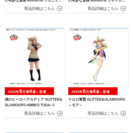
の奇妙な冒険 Mometria ジョニィ・
の奇妙な冒険 Mometria ジャイロ・
ジョースター
ツェペリ
6
4
6
4
2026年
月第
週～登場
2026年
月第
週～登場
僕のヒーローアカデミア GLITTER&
ケロロ軍曹 GLITTER&GLAMOURS
GLAMOURS-HIMIKO TOGA-Ⅱ
～モア～