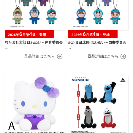
6
4
6
4
2026年
月第
週～登場
2026年
月第
週～登場
忍たま乱太郎 ほわぬい～体育委員会
忍たま乱太郎 ほわぬい～図書委員会
～
～