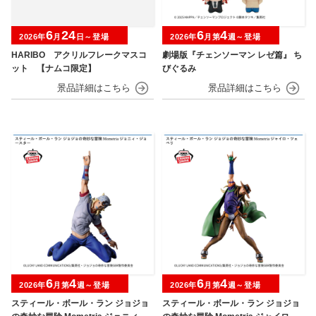
6
24
6
4
2026年
月
日～登場
2026年
月第
週～登場
HARIBO アクリルフレークマスコ
劇場版『チェンソーマン レゼ篇』 ち
ット 【ナムコ限定】
びぐるみ
6
4
6
4
2026年
月第
週～登場
2026年
月第
週～登場
スティール・ボール・ラン ジョジョ
スティール・ボール・ラン ジョジョ