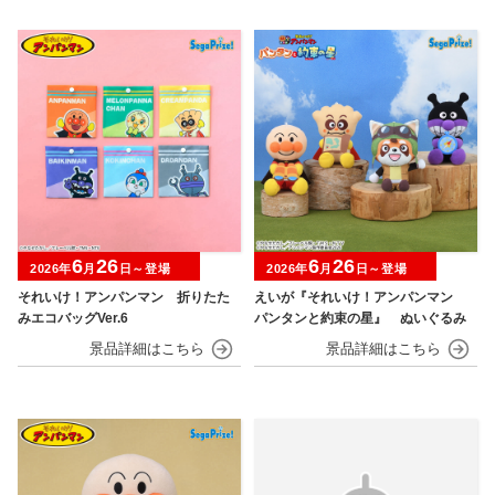
6
26
6
26
2026年
月
日～登場
2026年
月
日～登場
それいけ！アンパンマン 折りたた
えいが『それいけ！アンパンマン
みエコバッグVer.6
パンタンと約束の星』 ぬいぐるみ