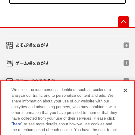
先
あそび場をさがす
ゲーム機をさがす
スマホ・PCであそぶ
We collect unique personal identifiers such as cookies to
analyze our traffic and to personalize content and ads. We
イベント・キャンペーン
share information about your use of our website with our
analytics and advertising partners, who may combine it with
other information that you have provided to them or that they
have collected from your use of their services. Please click
"
here
" to see more details about how we use cookies and
関連会社
サステナビリティ
サイトポリシー
the retention period of each cookie. You have the right to opt