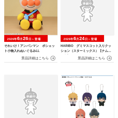
6
26
6
24
2026年
月
日～登場
2026年
月
日～登場
それいけ！アンパンマン ポシェッ
HARIBO グミマスコット入りクッ
ト小物入れぬいぐるみLL
ション（スターミックス）【ナムコ
限定】