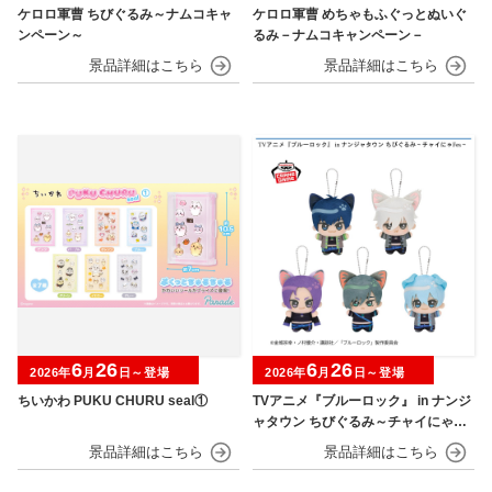
ケロロ軍曹 ちびぐるみ～ナムコキャ
ケロロ軍曹 めちゃもふぐっとぬいぐ
ンペーン～
るみ－ナムコキャンペーン－
6
26
6
26
2026年
月
日～登場
2026年
月
日～登場
ちいかわ PUKU CHURU seal①
TVアニメ『ブルーロック』 in ナンジ
ャタウン ちびぐるみ～チャイにゃFe
s～