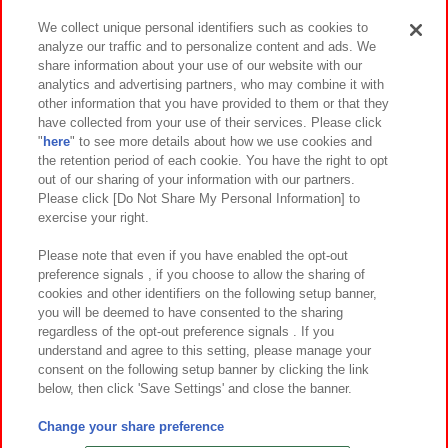
We collect unique personal identifiers such as cookies to
analyze our traffic and to personalize content and ads. We
イベント・キャンペーン
share information about your use of our website with our
analytics and advertising partners, who may combine it with
other information that you have provided to them or that they
have collected from your use of their services. Please click
"
here
" to see more details about how we use cookies and
関連会社
サステナビリティ
サイトポリシー
the retention period of each cookie. You have the right to opt
out of our sharing of your information with our partners.
プライバシーポリシー
ウェブアクセシビリティ方針と検証結果
Please click [Do Not Share My Personal Information] to
exercise your right.
お取引先さまとともに
食品のご提供について
カスタマーハラスメント対応方針
よくあるご質問・お問い合わせ
Please note that even if you have enabled the opt-out
preference signals , if you choose to allow the sharing of
cookies and other identifiers on the following setup banner,
you will be deemed to have consented to the sharing
regardless of the opt-out preference signals . If you
understand and agree to this setting, please manage your
consent on the following setup banner by clicking the link
below, then click 'Save Settings' and close the banner.
©Bandai Namco Amusement Inc.
©Bandai Namco Amusement Lab Inc.
Change your share preference
©Bandai Namco Experience Inc.