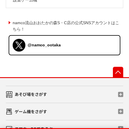
namco流山おおたかの森S・C店の公式SNSアカウントはこ
ちら！
@namco_ootaka
先
あそび場をさがす
ゲーム機をさがす
スマホ・PCであそぶ