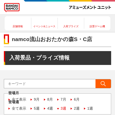
店舗情報
イベント&ニュース
入荷プライズ
設置ゲーム機
namco流山おおたかの森S・C店
入荷景品・プライズ情報
登場月
全て表示
9月
8月
7月
6月
登場週
全て表示
5週
4週
3週
2週
1週