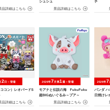
シュシュ
チ
2
7
1
7
月
日～登場
2026年
月第
週～登場
2026年
（ココン）レオパードS
モアナと伝説の海 FukuFuku
パンダ 
）
超BIGぬいぐるみ～プア～
日焼けレ
み