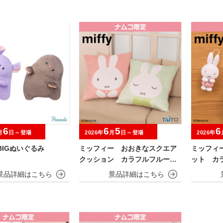
6
6
5
6
月
日～登場
2026年
月
日～登場
2026年
BIGぬいぐるみ
ミッフィー おおきなスクエア
ミッフィ
クッション カラフルフルーツv
ット カラ
er.