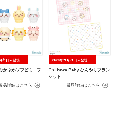
5
6
5
月
日～登場
2026年
月
日～登場
 ぷかぷかソフビミニフ
Chiikawa Baby ひんやりブラン
ケット