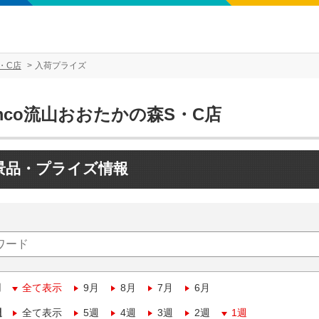
・C店
入荷プライズ
mco流山おおたかの森S・C店
景品・プライズ情報
月
全て表示
9月
8月
7月
6月
週
全て表示
5週
4週
3週
2週
1週