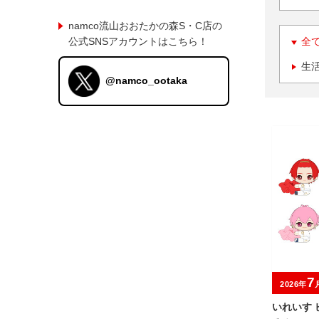
namco流山おおたかの森S・C店の
公式SNSアカウントはこちら！
全
生
@namco_ootaka
7
2026年
いれいす