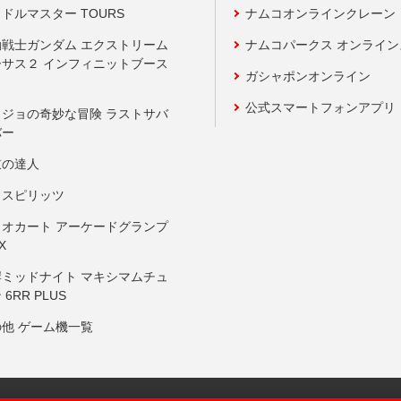
ドルマスター TOURS
ナムコオンラインクレーン
動戦士ガンダム エクストリーム
ナムコパークス オンライ
ーサス２ インフィニットブース
ガシャポンオンライン
公式スマートフォンアプリ
ョジョの奇妙な冒険 ラストサバ
バー
鼓の達人
りスピリッツ
リオカート アーケードグランプ
X
岸ミッドナイト マキシマムチュ
 6RR PLUS
の他 ゲーム機一覧