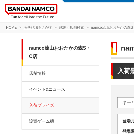
HOME
あそび場をさがす
施設・店舗検索
namco流山おおたかの森S
na
namco流山おおたかの森S・
C店
入荷
店舗情報
イベント&ニュース
入荷プライズ
登場
設置ゲーム機
登場