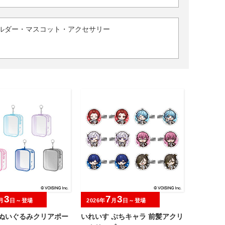
ルダー・マスコット・アクセサリー
3
7
3
月
日～登場
2026年
月
日～登場
 ぬいぐるみクリアポー
いれいす ぷちキャラ 前髪アクリ