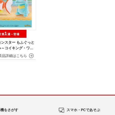
1
月第
週～登場
モンスター もふぐっと
み～コイキング・ワニ
ム機をさがす
スマホ・PCであそぶ