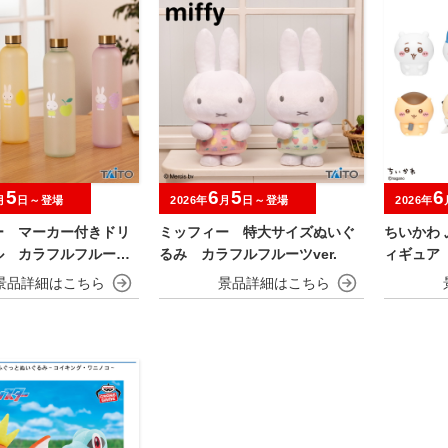
5
6
5
6
月
日～登場
2026年
月
日～登場
2026年
ー マーカー付きドリ
ミッフィー 特大サイズぬいぐ
ちいかわ
ル カラフルフルーツv
るみ カラフルフルーツver.
ィギュア