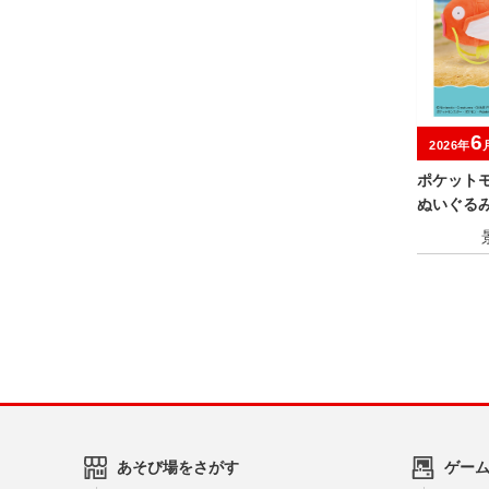
6
2026年
ポケット
ぬいぐる
ノコ～
あそび場をさがす
ゲー