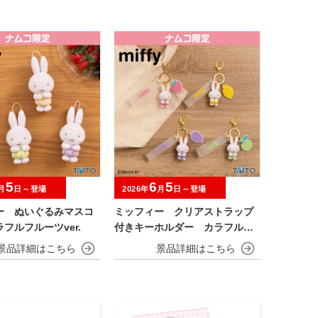
5
6
5
月
日～登場
2026年
月
日～登場
ー ぬいぐるみマスコ
ミッフィー クリアストラップ
フルフルーツver.
付きキーホルダー カラフルフ
ルーツver.