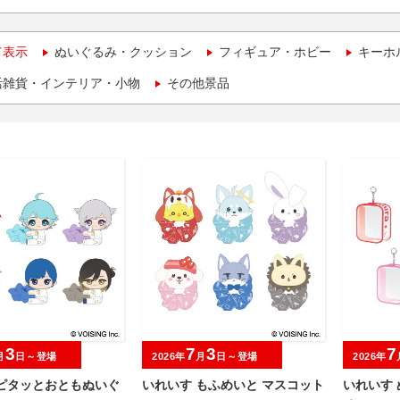
て表示
ぬいぐるみ・クッション
フィギュア・ホビー
キーホ
活雑貨・インテリア・小物
その他景品
3
7
3
7
月
日～登場
2026年
月
日～登場
2026年
 ピタッとおともぬいぐ
いれいす もふめいと マスコット
いれいす