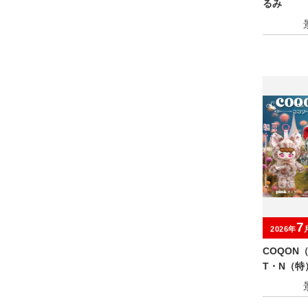
るみ
7
2026年
COQON
T・N（特