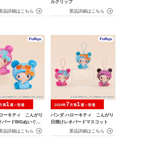
ルクリップ
1
7
1
月第
週～登場
2026年
月第
週～登場
ハローキティ こんがり
パンダ ハローキティ こんがり
オパードBIGぬいぐる
日焼けレオパードマスコット