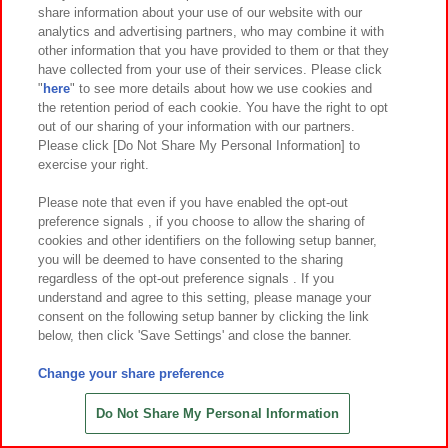
share information about your use of our website with our
7
28
7
5
2026年
月
日～登場
2026年
月第
週～登場
analytics and advertising partners, who may combine it with
other information that you have provided to them or that they
映画クレヨンしんちゃん 奇々怪々！
クレヨンしんちゃん シロのぶるぶる
have collected from your use of their services. Please click
オラの妖怪バケ～ション ビッグフィ
ぬいぐるみ～ホネをパクッ！～
"
here
" to see more details about how we use cookies and
ギュア～野原しんのすけ～
the retention period of each cookie. You have the right to opt
out of our sharing of your information with our partners.
Please click [Do Not Share My Personal Information] to
exercise your right.
Please note that even if you have enabled the opt-out
preference signals , if you choose to allow the sharing of
cookies and other identifiers on the following setup banner,
you will be deemed to have consented to the sharing
regardless of the opt-out preference signals . If you
understand and agree to this setting, please manage your
consent on the following setup banner by clicking the link
below, then click 'Save Settings' and close the banner.
Change your share preference
7
5
7
5
2026年
月第
週～登場
2026年
月第
週～登場
僕のヒーローアカデミア MAXIMATI
ワンピース THEORAMA SOUL-ROR
Do Not Share My Personal Information
C KATSUKI BAKUGO Ⅲ
ONOA ZORO-