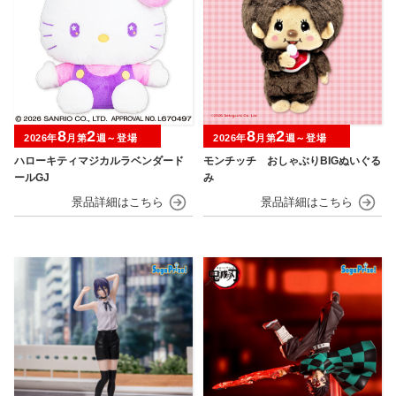
8
2
8
2
2026年
月第
週～登場
2026年
月第
週～登場
ハローキティマジカルラベンダード
モンチッチ おしゃぶりBIGぬいぐる
ールGJ
み