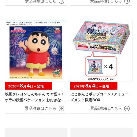
8
4
8
4
2026年
月
日～登場
2026年
月
日～登場
映画クレヨンしんちゃん 奇々怪々！
にじさんじポップコーン3 アミュー
オラの妖怪バケ～ション おおきなSO
ズメント限定BOX
FVIMATES～野原しんのすけ～