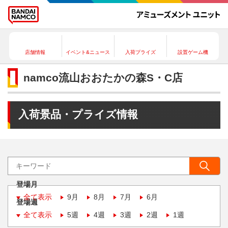
店舗情報
イベント&ニュース
入荷プライズ
設置ゲーム機
namco流山おおたかの森S・C店
入荷景品・プライズ情報
登場月
全て表示
9月
8月
7月
6月
登場週
全て表示
5週
4週
3週
2週
1週