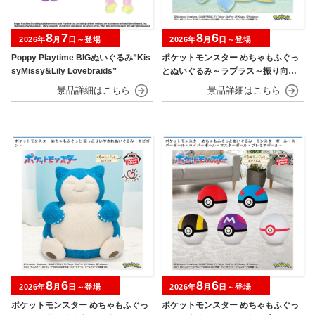
8
7
8
6
2026年
月
日～登場
2026年
月
日～登場
Poppy Playtime BIGぬいぐるみ”Kis
ポケットモンスター めちゃもふぐっ
syMissy&Lily Lovebraids”
とぬいぐるみ～ラプラス～振り向きv
er.
8
6
8
6
2026年
月
日～登場
2026年
月
日～登場
ポケットモンスター めちゃもふぐっ
ポケットモンスター めちゃもふぐっ