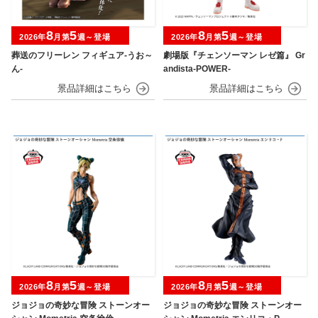
8
5
8
5
2026年
月第
週～登場
2026年
月第
週～登場
葬送のフリーレン フィギュア-うお～
劇場版『チェンソーマン レゼ篇』 Gr
ん-
andista-POWER-
8
5
8
5
2026年
月第
週～登場
2026年
月第
週～登場
ジョジョの奇妙な冒険 ストーンオー
ジョジョの奇妙な冒険 ストーンオー