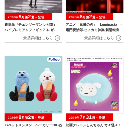
8
2
8
2
2026年
月第
週～登場
2026年
月第
週～登場
劇場版『チェンソーマン レゼ篇』
アニメ「鬼滅の刃」 Luminasta ‐
ハイプレミアムフィギュア‐レゼ‐
竈門炭治郎‐ヒノカミ神楽 斜陽転身
8
2
7
31
2026年
月第
週～登場
2026年
月
日～登場
パペットスンスン ベーカリーBIGぬ
映画クレヨンしんちゃん 奇々怪々！