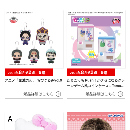
8
2
8
2
2026年
月第
週～登場
2026年
月第
週～登場
アニメ「鬼滅の刃」 ちびぐるみvol.9
たまごっち Push！がクセになるクレ
ーンゲーム風コインケース～Tamago
tchi Paradise～