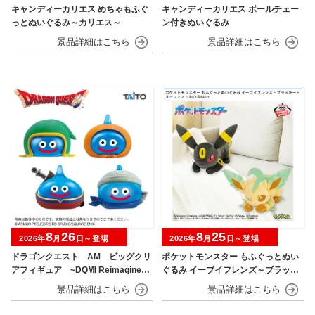
キャンディーカリエス めちゃもふぐ
キャンディーカリエス ボールチェー
っとぬいぐるみ～カリエス～
ン付きぬいぐるみ
8
26
8
25
2026年
月
日～登場
2026年
月
日～登場
ドラゴンクエスト AM ビッグクリ
ポケットモンスター もふぐっとぬい
アフィギュア ~DQⅦ Reimagined
ぐるみ イーブイフレンズ～ブラッキ
発売記念編~
ー・リーフィア～おひるねver.