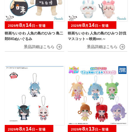
8
14
8
14
2026年
月
日～登場
2026年
月
日～登場
映画ちいかわ 人魚の島のひみつ 島二
映画ちいかわ 人魚の島のひみつ 討伐
郎BIGぬいぐるみ
マスコット～映画ver.～
8
14
8
13
2026年
月
日～登場
2026年
月
日～登場