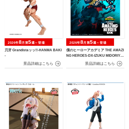
8
5
8
5
2026年
月第
週～登場
2026年
月第
週～登場
刃牙 Grandistaッッ!!-HANMA BAKI
僕のヒーローアカデミア THE AMAZI
-
NG HEROES-DX-IZUKU MIDORIYA
OVERLAY Ⅱ