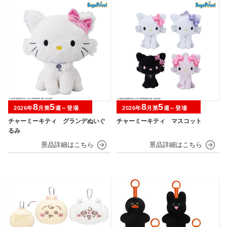
8
5
8
5
2026年
月第
週～登場
2026年
月第
週～登場
チャーミーキティ グランデぬいぐ
チャーミーキティ マスコット
るみ