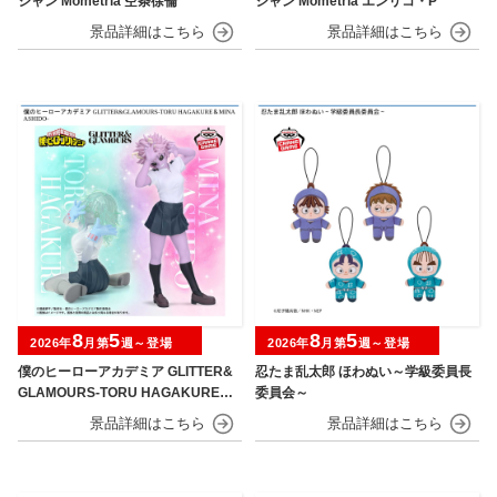
シャン Mometria 空条徐倫
シャン Mometria エンリコ・P
8
5
8
5
2026年
月第
週～登場
2026年
月第
週～登場
僕のヒーローアカデミア GLITTER&
忍たま乱太郎 ほわぬい～学級委員長
GLAMOURS-TORU HAGAKURE＆
委員会～
MINA ASHIDO-