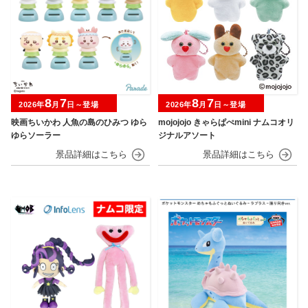
8
7
8
7
2026年
月
日～登場
2026年
月
日～登場
映画ちいかわ 人魚の島のひみつ ゆら
mojojojo きゃらぱぺmini ナムコオリ
ゆらソーラー
ジナルアソート