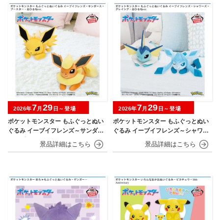
7
29
7
29
2026年
月
日～登場
2026年
月
日～登場
ポケットモンスター もふぐっとぬい
ポケットモンスター もふぐっとぬい
ぐるみ イーブイフレンズ～サンダー
ぐるみ イーブイフレンズ～シャワー
ス・ブースター～おひるねver.
ズ・グレイシア～おひるねver.