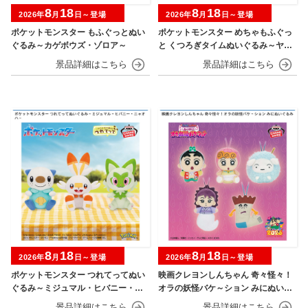
8
18
8
18
2026年
月
日～登場
2026年
月
日～登場
ポケットモンスター もふぐっとぬい
ポケットモンスター めちゃもふぐっ
ぐるみ～カゲボウズ・ゾロア～
と くつろぎタイムぬいぐるみ～ヤド
ン～
8
18
8
18
2026年
月
日～登場
2026年
月
日～登場
ポケットモンスター つれてってぬい
映画クレヨンしんちゃん 奇々怪々！
ぐるみ～ミジュマル・ヒバニー・ニ
オラの妖怪バケ～ション みにぬいぐ
ャオハ～
るみ