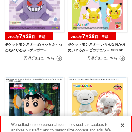
7
28
7
28
2026年
月
日～登場
2026年
月
日～登場
ポケットモンスター めちゃもふぐっ
ポケットモンスター いろんなおかお
とぬいぐるみ～ゲンガー～
ぬいぐるみ～ピカチュウ～30th Anni
versary
We collect unique personal identifiers such as cookies to
analyze our traffic and to personalize content and ads. We