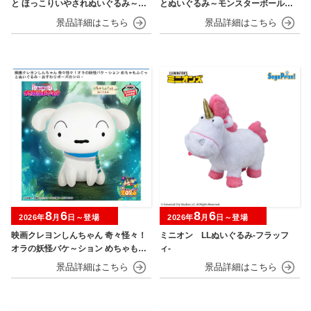
と ほっこりいやされぬいぐるみ～カ
とぬいぐるみ～モンスターボール・
ビゴン～
スーパーボール・ハイパーボール・
マスターボール・プレミアボール～
8
6
8
6
2026年
月
日～登場
2026年
月
日～登場
映画クレヨンしんちゃん 奇々怪々！
ミニオン LLぬいぐるみ‐フラッフ
オラの妖怪バケ～ション めちゃもふ
ィ‐
ぐっとぬいぐるみ～おすわりポーズ
のシロ～