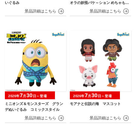
いぐるみ
オラの妖怪バケ～ション めちゃもふ
ぐっとぬいぐるみ シロ
7
30
7
30
2026年
月
日～登場
2026年
月
日～登場
ミニオンズ＆モンスターズ グラン
モアナと伝説の海 マスコット
デぬいぐるみ コミックスタイル