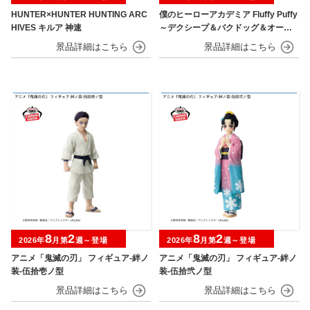
HUNTER×HUNTER HUNTING ARC
僕のヒーローアカデミア Fluffy Puffy
HIVES キルア 神速
～デクシープ＆バクドッグ＆オール
マイゴート～
8
2
8
2
2026年
月第
週～登場
2026年
月第
週～登場
アニメ「鬼滅の刃」 フィギュア-絆ノ
アニメ「鬼滅の刃」 フィギュア-絆ノ
装-伍拾壱ノ型
装-伍拾弐ノ型