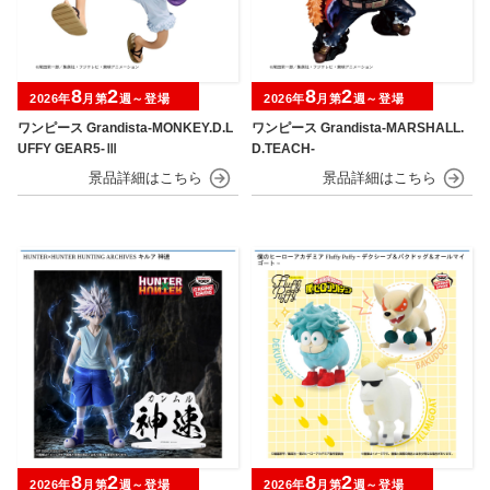
8
2
8
2
2026年
月第
週～登場
2026年
月第
週～登場
ワンピース Grandista-MONKEY.D.L
ワンピース Grandista-MARSHALL.
UFFY GEAR5-Ⅲ
D.TEACH-
8
2
8
2
2026年
月第
週～登場
2026年
月第
週～登場