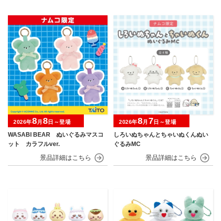
8
8
8
7
2026年
月
日～登場
2026年
月
日～登場
WASABI BEAR ぬいぐるみマスコ
しろいぬちゃんとちゃいぬくんぬい
ット カラフルver.
ぐるみMC