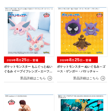
8
25
8
25
2026年
月
日～登場
2026年
月
日～登場
ポケットモンスター もふぐっとぬい
ポケットモンスター ぬいぐるみ～ゴ
ぐるみ イーブイフレンズ～エーフ
ース・ゲンガー・バケッチャ～
ィ・ニンフィア～おひるねver.