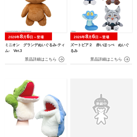
8
6
8
6
2026年
月
日～登場
2026年
月
日～登場
ミニオン グランデぬいぐるみ‐ティ
ズートピア２ 赤いほっぺ ぬいぐ
ム‐ Ver.3
るみ