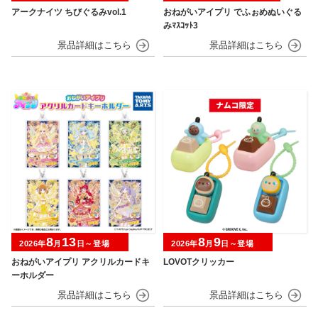
アークナイツ ちびぐるみvol.1
おねがいアイプリ でふぉめぬいぐる
みﾏｽｺｯﾄ3
8
13
8
9
2026年
月
日～登場
2026年
月
日～登場
おねがいアイプリ アクリルカードキ
LOVOTクリッカー
ーホルダー