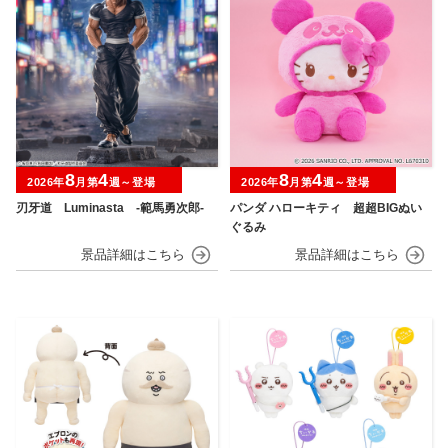
8
4
8
4
2026年
月第
週～登場
2026年
月第
週～登場
刃牙道 Luminasta ‐範馬勇次郎‐
パンダ ハローキティ 超超BIGぬい
ぐるみ