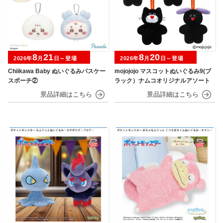
8
21
8
20
2026年
月
日～登場
2026年
月
日～登場
Chiikawa Baby ぬいぐるみパスケー
mojojojo マスコットぬいぐるみ9(ブ
スポーチ②
ラック）ナムコオリジナルアソート