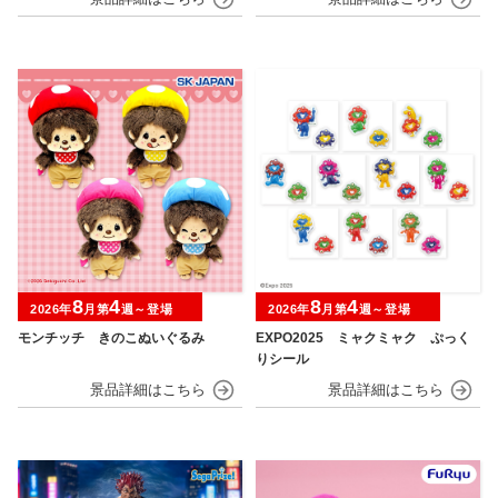
8
4
8
4
2026年
月第
週～登場
2026年
月第
週～登場
モンチッチ きのこぬいぐるみ
EXPO2025 ミャクミャク ぷっく
りシール