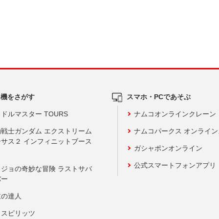
ム機をさがす
スマホ・PCであそぶ
ドルマスター TOURS
ナムコオンラインクレーン
動戦士ガンダム エクストリーム
ナムコパークス オンライ
ーサス２ インフィニットブース
ガシャポンオンライン
公式スマートフォンアプリ
ョジョの奇妙な冒険 ラストサバ
バー
鼓の達人
りスピリッツ