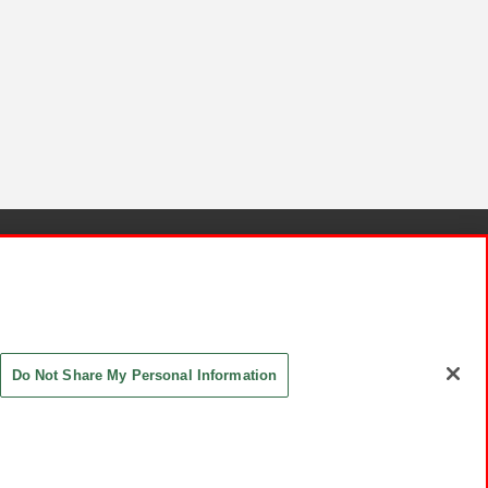
針と検証結果
お取引先さまとともに
お問い合わせ
Do Not Share My Personal Information
ASHIKI Co., Ltd. All Rights Reserved.