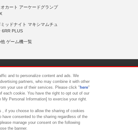
リオカート アーケードグランプ
X
岸ミッドナイト マキシマムチュ
 6RR PLUS
の他 ゲーム機一覧
サイトポリシー
プライバシーポリシー
ウェブアクセシビリティ方
raffic and to personalize content and ads. We
advertising partners, who may combine it with other
rom your use of their services. Please click "
here
"
供について
カスタマーハラスメント対応方針
よくあるご質問・
f each cookie. You have the right to opt out of our
e My Personal Information] to exercise your right.
 , if you choose to allow the sharing of cookies
to have consented to the sharing regardless of the
, please manage your consent on the following
lose the banner.
ndai Namco Amusement Lab Inc.
©Bandai Namco Experience Inc.
©HANAY