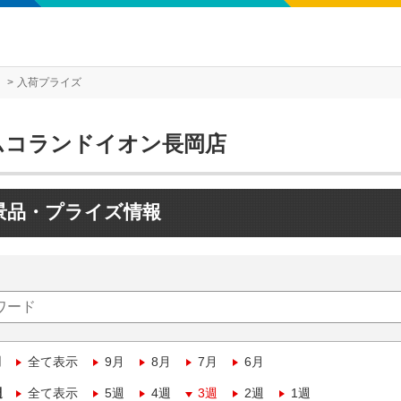
入荷プライズ
ムコランドイオン長岡店
景品・プライズ情報
月
全て表示
9月
8月
7月
6月
週
全て表示
5週
4週
3週
2週
1週