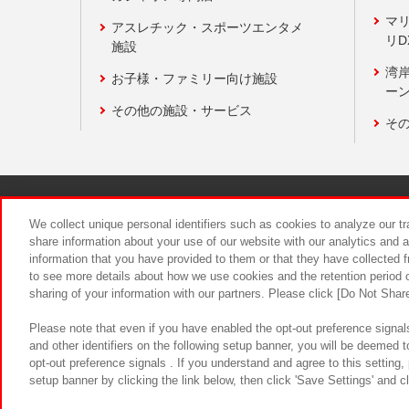
マ
アスレチック・スポーツエンタメ
リD
施設
湾
お子様・ファミリー向け施設
ーン
その他の施設・サービス
そ
関連会社
サステナビリティ
We collect unique personal identifiers such as cookies to analyze our t
share information about your use of our website with our analytics and 
information that you have provided to them or that they have collected f
食品のご提
to see more details about how we use cookies and the retention period o
sharing of your information with our partners. Please click [Do Not Shar
Please note that even if you have enabled the opt-out preference signals
and other identifiers on the following setup banner, you will be deemed 
opt-out preference signals . If you understand and agree to this setting
setup banner by clicking the link below, then click 'Save Settings' and c
©Bandai Namco Amusement Inc.
©Ba