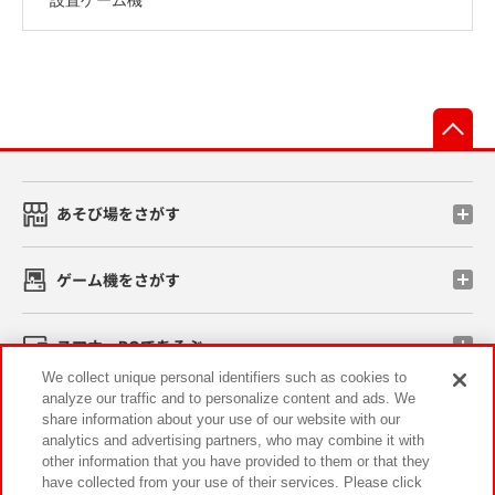
先
あそび場をさがす
ゲーム機をさがす
スマホ・PCであそぶ
We collect unique personal identifiers such as cookies to
analyze our traffic and to personalize content and ads. We
イベント・キャンペーン
share information about your use of our website with our
analytics and advertising partners, who may combine it with
other information that you have provided to them or that they
have collected from your use of their services. Please click