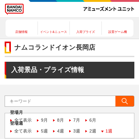
店舗情報
イベント&ニュース
入荷プライズ
設置ゲーム機
ナムコランドイオン長岡店
入荷景品・プライズ情報
登場月
全て表示
9月
8月
7月
6月
登場週
全て表示
5週
4週
3週
2週
1週