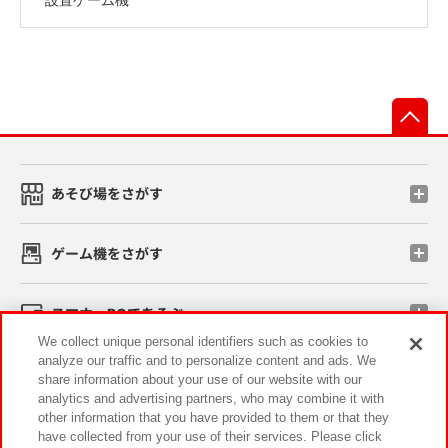
先
あそび場をさがす
ゲーム機をさがす
スマホ・PCであそぶ
We collect unique personal identifiers such as cookies to
analyze our traffic and to personalize content and ads. We
イベント・キャンペーン
share information about your use of our website with our
analytics and advertising partners, who may combine it with
other information that you have provided to them or that they
have collected from your use of their services. Please click