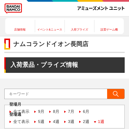
店舗情報
イベント&ニュース
入荷プライズ
設置ゲーム機
ナムコランドイオン長岡店
入荷景品・プライズ情報
登場月
全て表示
9月
8月
7月
6月
登場週
全て表示
5週
4週
3週
2週
1週