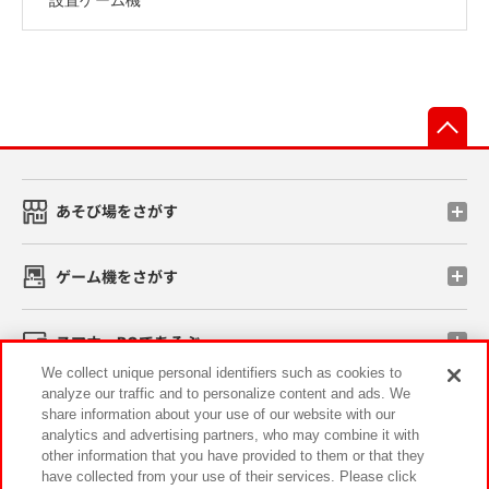
先
あそび場をさがす
ゲーム機をさがす
スマホ・PCであそぶ
We collect unique personal identifiers such as cookies to
analyze our traffic and to personalize content and ads. We
イベント・キャンペーン
share information about your use of our website with our
analytics and advertising partners, who may combine it with
other information that you have provided to them or that they
have collected from your use of their services. Please click