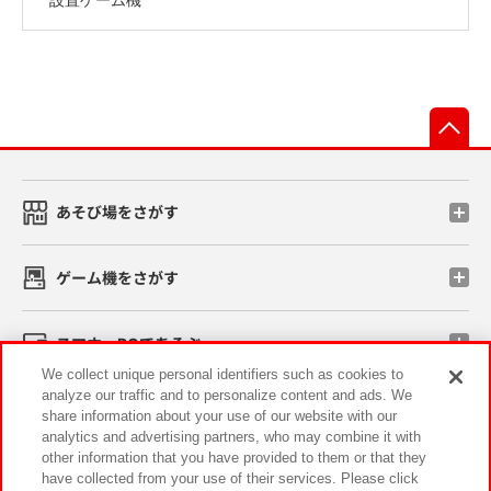
先
あそび場をさがす
ゲーム機をさがす
スマホ・PCであそぶ
We collect unique personal identifiers such as cookies to
analyze our traffic and to personalize content and ads. We
イベント・キャンペーン
share information about your use of our website with our
analytics and advertising partners, who may combine it with
other information that you have provided to them or that they
have collected from your use of their services. Please click