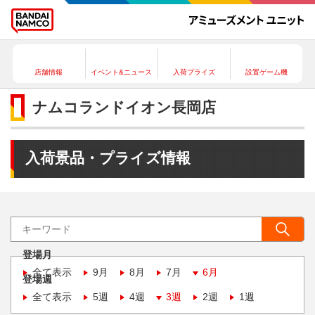
店舗情報
イベント&ニュース
入荷プライズ
設置ゲーム機
ナムコランドイオン長岡店
入荷景品・プライズ情報
登場月
全て表示
9月
8月
7月
6月
登場週
全て表示
5週
4週
3週
2週
1週