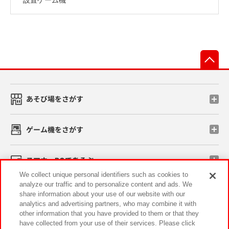
先
あそび場をさがす
ゲーム機をさがす
スマホ・PCであそぶ
We collect unique personal identifiers such as cookies to
analyze our traffic and to personalize content and ads. We
イベント・キャンペーン
share information about your use of our website with our
analytics and advertising partners, who may combine it with
other information that you have provided to them or that they
have collected from your use of their services. Please click