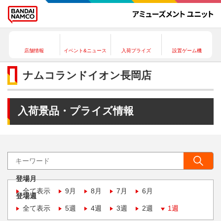
店舗情報
イベント&ニュース
入荷プライズ
設置ゲーム機
ナムコランドイオン長岡店
入荷景品・プライズ情報
登場月
全て表示
9月
8月
7月
6月
登場週
全て表示
5週
4週
3週
2週
1週