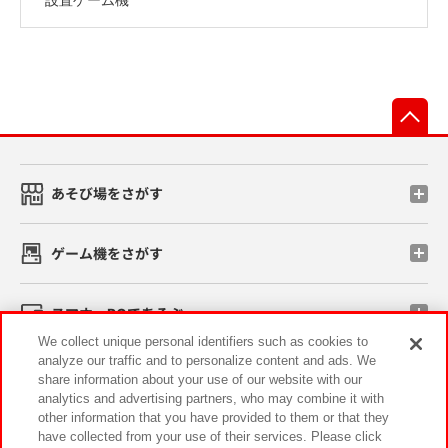
先
あそび場をさがす
ゲーム機をさがす
スマホ・PCであそぶ
We collect unique personal identifiers such as cookies to
analyze our traffic and to personalize content and ads. We
イベント・キャンペーン
share information about your use of our website with our
analytics and advertising partners, who may combine it with
other information that you have provided to them or that they
have collected from your use of their services. Please click