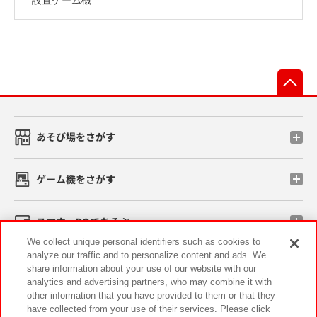
先
あそび場をさがす
ゲーム機をさがす
スマホ・PCであそぶ
We collect unique personal identifiers such as cookies to
analyze our traffic and to personalize content and ads. We
イベント・キャンペーン
share information about your use of our website with our
analytics and advertising partners, who may combine it with
other information that you have provided to them or that they
have collected from your use of their services. Please click