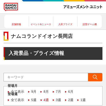
店舗情報
イベント&ニュース
入荷プライズ
設置ゲーム機
ナムコランドイオン長岡店
入荷景品・プライズ情報
登場月
全て表示
9月
8月
7月
6月
登場週
全て表示
5週
4週
3週
2週
1週