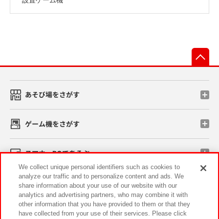
先
あそび場をさがす
ゲーム機をさがす
スマホ・PCであそぶ
We collect unique personal identifiers such as cookies to
analyze our traffic and to personalize content and ads. We
イベント・キャンペーン
share information about your use of our website with our
analytics and advertising partners, who may combine it with
other information that you have provided to them or that they
have collected from your use of their services. Please click