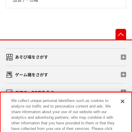
先
あそび場をさがす
ゲーム機をさがす
スマホ・PCであそぶ
We collect unique personal identifiers such as cookies to
analyze our traffic and to personalize content and ads. We
イベント・キャンペーン
share information about your use of our website with our
analytics and advertising partners, who may combine it with
other information that you have provided to them or that they
have collected from your use of their services. Please click