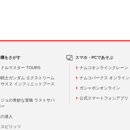
ム機をさがす
スマホ・PCであそぶ
ドルマスター TOURS
ナムコオンラインクレーン
動戦士ガンダム エクストリーム
ナムコパークス オンライ
ーサス２ インフィニットブース
ガシャポンオンライン
公式スマートフォンアプリ
ョジョの奇妙な冒険 ラストサバ
バー
鼓の達人
りスピリッツ