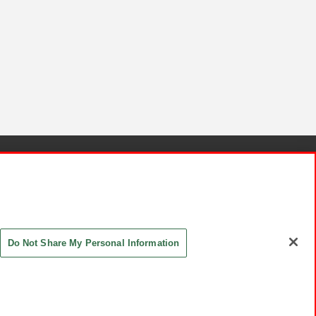
針と検証結果
お取引先さまとともに
お問い合わせ
Do Not Share My Personal Information
ASHIKI Co., Ltd. All Rights Reserved.