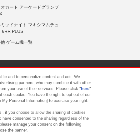
リオカート アーケードグランプ
X
岸ミッドナイト マキシマムチュ
 6RR PLUS
の他 ゲーム機一覧
サイトポリシー
プライバシーポリシー
ウェブアクセシビリティ方
raffic and to personalize content and ads. We
advertising partners, who may combine it with other
rom your use of their services. Please click "
here
"
供について
カスタマーハラスメント対応方針
よくあるご質問・
f each cookie. You have the right to opt out of our
e My Personal Information] to exercise your right.
 , if you choose to allow the sharing of cookies
to have consented to the sharing regardless of the
, please manage your consent on the following
lose the banner.
ndai Namco Amusement Lab Inc.
©Bandai Namco Experience Inc.
©HANAY