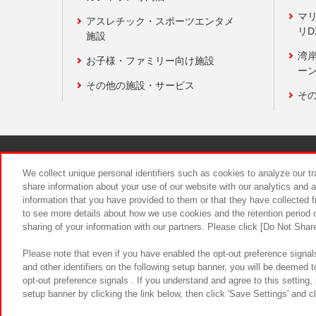
マ
アスレチック・スポーツエンタメ
リD
施設
湾
お子様・ファミリー向け施設
ーン
その他の施設・サービス
そ
関連会社
サステナビリティ
We collect unique personal identifiers such as cookies to analyze our t
share information about your use of our website with our analytics and 
information that you have provided to them or that they have collected f
食品のご提
to see more details about how we use cookies and the retention period o
sharing of your information with our partners. Please click [Do Not Shar
Please note that even if you have enabled the opt-out preference signals
and other identifiers on the following setup banner, you will be deemed 
opt-out preference signals . If you understand and agree to this setting
setup banner by clicking the link below, then click 'Save Settings' and c
©Bandai Namco Amusement Inc.
©Ba