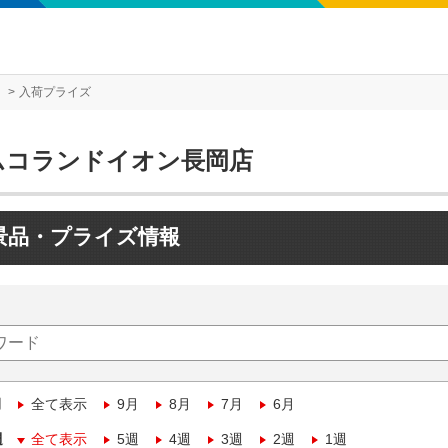
入荷プライズ
ムコランドイオン長岡店
景品・プライズ情報
月
全て表示
9月
8月
7月
6月
週
全て表示
5週
4週
3週
2週
1週