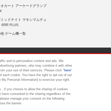
リオカート アーケードグランプ
X
岸ミッドナイト マキシマムチュ
 6RR PLUS
の他 ゲーム機一覧
サイトポリシー
プライバシーポリシー
ウェブアクセシビリティ方
raffic and to personalize content and ads. We
advertising partners, who may combine it with other
rom your use of their services. Please click "
here
"
供について
カスタマーハラスメント対応方針
よくあるご質問・
f each cookie. You have the right to opt out of our
e My Personal Information] to exercise your right.
 , if you choose to allow the sharing of cookies
to have consented to the sharing regardless of the
, please manage your consent on the following
lose the banner.
ndai Namco Amusement Lab Inc.
©Bandai Namco Experience Inc.
©HANAY