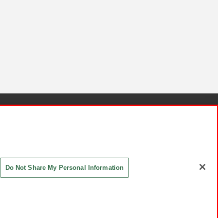
針と検証結果
お取引先さまとともに
お問い合わせ
Do Not Share My Personal Information
ASHIKI Co., Ltd. All Rights Reserved.