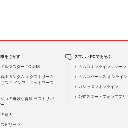
ム機をさがす
スマホ・PCであそぶ
ドルマスター TOURS
ナムコオンラインクレーン
動戦士ガンダム エクストリーム
ナムコパークス オンライ
ーサス２ インフィニットブース
ガシャポンオンライン
公式スマートフォンアプリ
ョジョの奇妙な冒険 ラストサバ
バー
鼓の達人
りスピリッツ