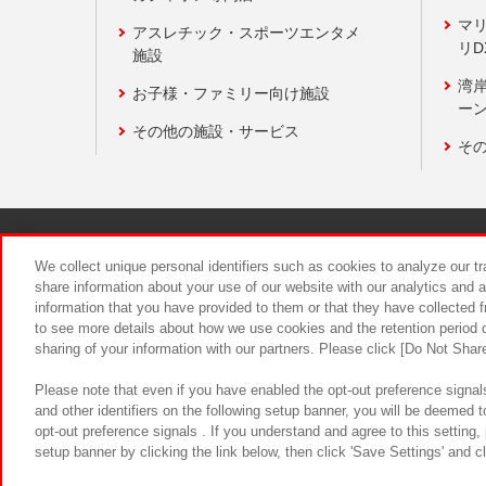
マ
アスレチック・スポーツエンタメ
リD
施設
湾
お子様・ファミリー向け施設
ーン
その他の施設・サービス
そ
関連会社
サステナビリティ
We collect unique personal identifiers such as cookies to analyze our t
share information about your use of our website with our analytics and 
information that you have provided to them or that they have collected f
食品のご提
to see more details about how we use cookies and the retention period o
sharing of your information with our partners. Please click [Do Not Shar
Please note that even if you have enabled the opt-out preference signals
and other identifiers on the following setup banner, you will be deemed 
opt-out preference signals . If you understand and agree to this setting
setup banner by clicking the link below, then click 'Save Settings' and c
©Bandai Namco Amusement Inc.
©Ba