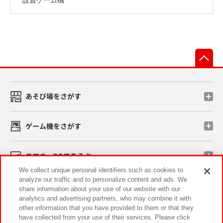
先
あそび場をさがす
ゲーム機をさがす
スマホ・PCであそぶ
We collect unique personal identifiers such as cookies to
analyze our traffic and to personalize content and ads. We
イベント・キャンペーン
share information about your use of our website with our
analytics and advertising partners, who may combine it with
other information that you have provided to them or that they
have collected from your use of their services. Please click