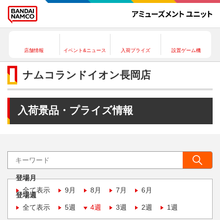
店舗情報
イベント&ニュース
入荷プライズ
設置ゲーム機
ナムコランドイオン長岡店
入荷景品・プライズ情報
登場月
全て表示
9月
8月
7月
6月
登場週
全て表示
5週
4週
3週
2週
1週