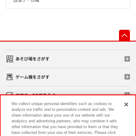
先
あそび場をさがす
ゲーム機をさがす
スマホ・PCであそぶ
We collect unique personal identifiers such as cookies to
analyze our traffic and to personalize content and ads. We
イベント・キャンペーン
share information about your use of our website with our
analytics and advertising partners, who may combine it with
other information that you have provided to them or that they
have collected from your use of their services. Please click