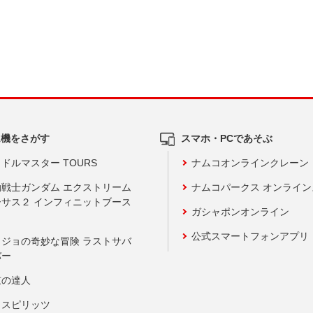
ム機をさがす
スマホ・PCであそぶ
ドルマスター TOURS
ナムコオンラインクレーン
動戦士ガンダム エクストリーム
ナムコパークス オンライ
ーサス２ インフィニットブース
ガシャポンオンライン
公式スマートフォンアプリ
ョジョの奇妙な冒険 ラストサバ
バー
鼓の達人
りスピリッツ