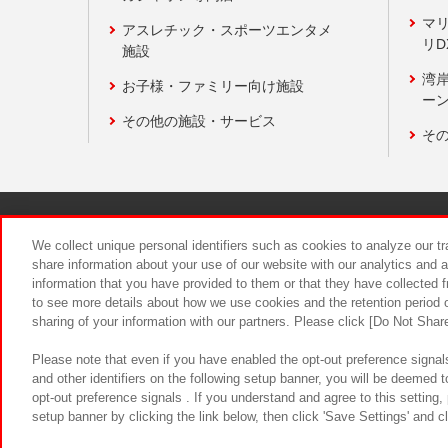
マ
アスレチック・スポーツエンタメ
リD
施設
湾
お子様・ファミリー向け施設
ーン
その他の施設・サービス
そ
関連会社
サステナビリティ
We collect unique personal identifiers such as cookies to analyze our t
share information about your use of our website with our analytics and 
information that you have provided to them or that they have collected f
食品のご提
to see more details about how we use cookies and the retention period o
sharing of your information with our partners. Please click [Do Not Shar
Please note that even if you have enabled the opt-out preference signals
and other identifiers on the following setup banner, you will be deemed 
opt-out preference signals . If you understand and agree to this setting
setup banner by clicking the link below, then click 'Save Settings' and c
©Bandai Namco Amusement Inc.
©Ba