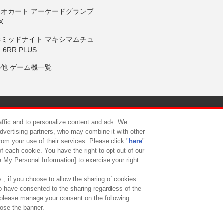
リオカート アーケードグランプ
X
岸ミッドナイト マキシマムチュ
 6RR PLUS
の他 ゲーム機一覧
サイトポリシー
プライバシーポリシー
ウェブアクセシビリティ方
raffic and to personalize content and ads. We
advertising partners, who may combine it with other
rom your use of their services. Please click "
here
"
供について
カスタマーハラスメント対応方針
よくあるご質問・
f each cookie. You have the right to opt out of our
e My Personal Information] to exercise your right.
 , if you choose to allow the sharing of cookies
to have consented to the sharing regardless of the
, please manage your consent on the following
lose the banner.
ndai Namco Amusement Lab Inc.
©Bandai Namco Experience Inc.
©HANAY