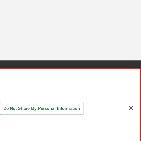
針と検証結果
お取引先さまとともに
お問い合わせ
Do Not Share My Personal Information
ASHIKI Co., Ltd. All Rights Reserved.