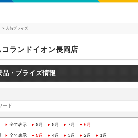
入荷プライズ
ムコランドイオン長岡店
景品・プライズ情報
月
全て表示
9月
8月
7月
6月
週
全て表示
5週
4週
3週
2週
1週