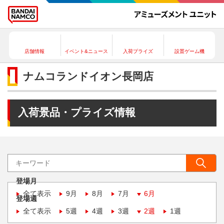
店舗情報
イベント&ニュース
入荷プライズ
設置ゲーム機
ナムコランドイオン長岡店
入荷景品・プライズ情報
登場月
全て表示
9月
8月
7月
6月
登場週
全て表示
5週
4週
3週
2週
1週