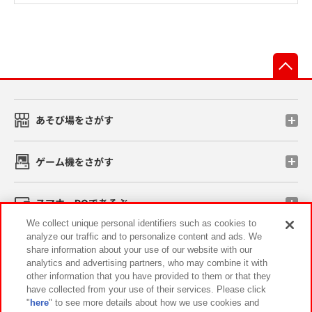
先
あそび場をさがす
ゲーム機をさがす
スマホ・PCであそぶ
We collect unique personal identifiers such as cookies to
analyze our traffic and to personalize content and ads. We
イベント・キャンペーン
share information about your use of our website with our
analytics and advertising partners, who may combine it with
other information that you have provided to them or that they
have collected from your use of their services. Please click
"
here
" to see more details about how we use cookies and
関連会社
サステナビリティ
サイトポリシー