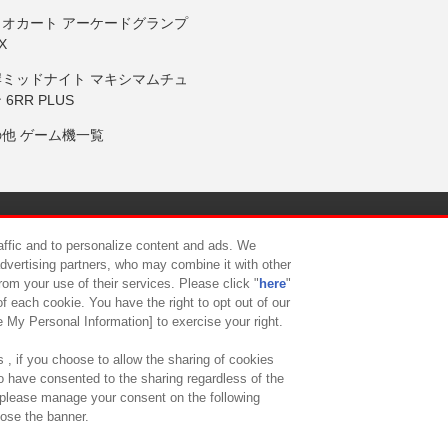
リオカート アーケードグランプ
X
岸ミッドナイト マキシマムチュ
 6RR PLUS
の他 ゲーム機一覧
サイトポリシー
プライバシーポリシー
ウェブアクセシビリティ方
raffic and to personalize content and ads. We
advertising partners, who may combine it with other
rom your use of their services. Please click "
here
"
供について
カスタマーハラスメント対応方針
よくあるご質問・
f each cookie. You have the right to opt out of our
e My Personal Information] to exercise your right.
 , if you choose to allow the sharing of cookies
to have consented to the sharing regardless of the
, please manage your consent on the following
lose the banner.
ndai Namco Amusement Lab Inc.
©Bandai Namco Experience Inc.
©HANAY