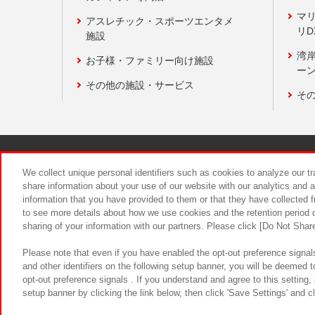
マ
アスレチック・スポーツエンタメ
リD
施設
湾
お子様・ファミリー向け施設
ーン
その他の施設・サービス
そ
関連会社
サステナビリティ
We collect unique personal identifiers such as cookies to analyze our t
share information about your use of our website with our analytics and 
information that you have provided to them or that they have collected f
食品のご提
to see more details about how we use cookies and the retention period o
sharing of your information with our partners. Please click [Do Not Shar
Please note that even if you have enabled the opt-out preference signals
and other identifiers on the following setup banner, you will be deemed 
opt-out preference signals . If you understand and agree to this setting
setup banner by clicking the link below, then click 'Save Settings' and c
©Bandai Namco Amusement Inc.
©Ba