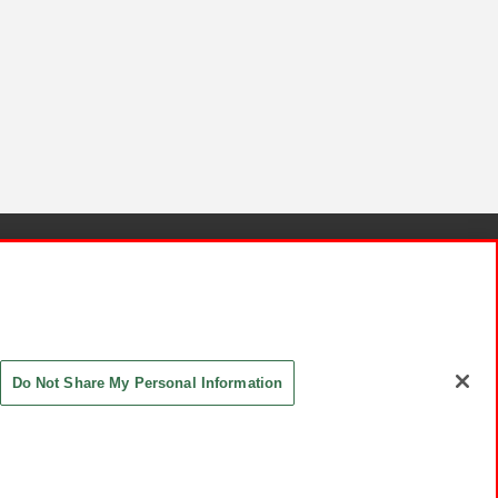
針と検証結果
お取引先さまとともに
お問い合わせ
Do Not Share My Personal Information
ASHIKI Co., Ltd. All Rights Reserved.