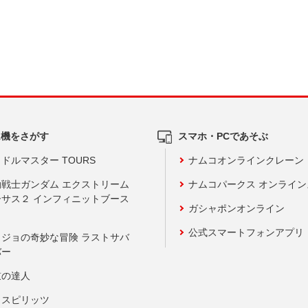
ム機をさがす
スマホ・PCであそぶ
ドルマスター TOURS
ナムコオンラインクレーン
動戦士ガンダム エクストリーム
ナムコパークス オンライ
ーサス２ インフィニットブース
ガシャポンオンライン
公式スマートフォンアプリ
ョジョの奇妙な冒険 ラストサバ
バー
鼓の達人
りスピリッツ