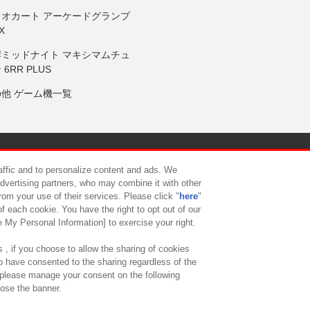
リオカート アーケードグランプ
X
岸ミッドナイト マキシマムチュ
 6RR PLUS
の他 ゲーム機一覧
サイトポリシー
プライバシーポリシー
ウェブアクセシビリティ方
raffic and to personalize content and ads. We
advertising partners, who may combine it with other
rom your use of their services. Please click "
here
"
供について
カスタマーハラスメント対応方針
よくあるご質問・
f each cookie. You have the right to opt out of our
e My Personal Information] to exercise your right.
 , if you choose to allow the sharing of cookies
to have consented to the sharing regardless of the
, please manage your consent on the following
lose the banner.
ndai Namco Amusement Lab Inc.
©Bandai Namco Experience Inc.
©HANAY