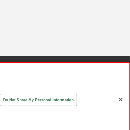
針と検証結果
お取引先さまとともに
お問い合わせ
Do Not Share My Personal Information
ASHIKI Co., Ltd. All Rights Reserved.