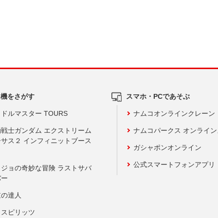
ム機をさがす
スマホ・PCであそぶ
ドルマスター TOURS
ナムコオンラインクレーン
動戦士ガンダム エクストリーム
ナムコパークス オンライ
ーサス２ インフィニットブース
ガシャポンオンライン
公式スマートフォンアプリ
ョジョの奇妙な冒険 ラストサバ
バー
鼓の達人
りスピリッツ