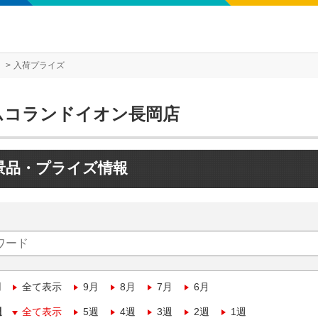
入荷プライズ
ムコランドイオン長岡店
景品・プライズ情報
月
全て表示
9月
8月
7月
6月
週
全て表示
5週
4週
3週
2週
1週