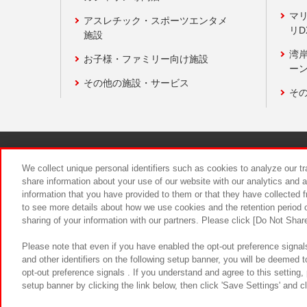
マ
アスレチック・スポーツエンタメ
リD
施設
湾
お子様・ファミリー向け施設
ーン
その他の施設・サービス
そ
関連会社
サステナビリティ
We collect unique personal identifiers such as cookies to analyze our t
share information about your use of our website with our analytics and 
information that you have provided to them or that they have collected f
食品のご提
to see more details about how we use cookies and the retention period o
sharing of your information with our partners. Please click [Do Not Shar
Please note that even if you have enabled the opt-out preference signals
and other identifiers on the following setup banner, you will be deemed 
opt-out preference signals . If you understand and agree to this setting
setup banner by clicking the link below, then click 'Save Settings' and c
©Bandai Namco Amusement Inc.
©Ba