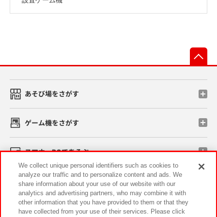
先
あそび場をさがす
ゲーム機をさがす
スマホ・PCであそぶ
We collect unique personal identifiers such as cookies to
analyze our traffic and to personalize content and ads. We
イベント・キャンペーン
share information about your use of our website with our
analytics and advertising partners, who may combine it with
other information that you have provided to them or that they
have collected from your use of their services. Please click