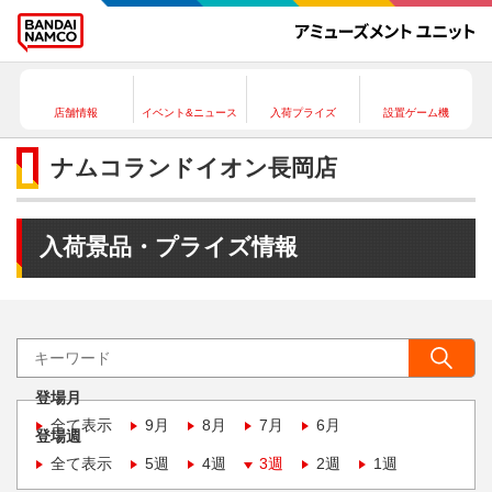
店舗情報
イベント&ニュース
入荷プライズ
設置ゲーム機
ナムコランドイオン長岡店
入荷景品・プライズ情報
登場月
全て表示
9月
8月
7月
6月
登場週
全て表示
5週
4週
3週
2週
1週